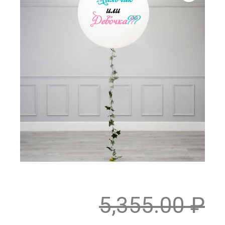
5,355.00
₽