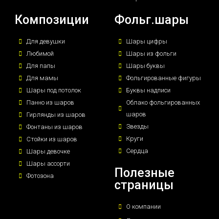
Композиции
Фольг.шары
Для девушки
Шары цифры
Любимой
Шары из фольги
Для папы
Шары буквы
Для мамы
Фольгированные фигуры
Шары под потолок
Буквы надписи
Панно из шаров
Облако фольгированных
шаров
Гирлянды из шаров
Звезды
Фонтаны из шаров
Круги
Стойки из шаров
Сердца
Шары девочке
Шары ассорти
Полезные
Фотозона
страницы
О компании