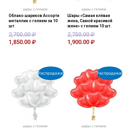
шары с гелием
шары с гелием
Облако шариков Ассорти
Шары «Самая клёвая
металлик с гелием за 10
жена, Самой красивой
шт.
жене» с гелием 10 шт.
2,700.00
₽
2,750.00
₽
1,850.00
₽
1,900.00
₽
В корзину
В корзину
Распродажа!
Распродажа!
шары с гелием
шары с гелием