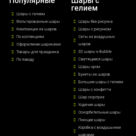
Популярные
Шары с
гелием
Шары с гелием
Фольгированные шары
Шары без рисунка
Композиции из шаров
Шары с рисунком
По коллекциям
Сеты из воздушных
шаров
Оформление шариками
3D шары и Bubble
Товары для праздника
Светящиеся шары
По поводу
Шары хром
Букеты из шаров
Большие шары с гелием
Шары с конфетти
Шар сюрприз
Ходячие шары
Оскорбительные шары
Поющие шары
Коробка с воздушынми
шарами