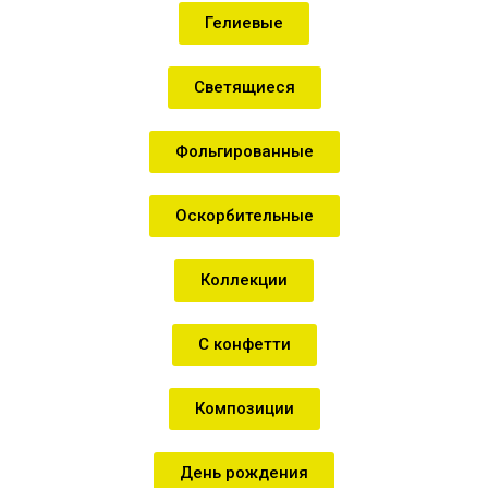
Гелиевые
Светящиеся
Фольгированные
Оскорбительные
Коллекции
С конфетти
Композиции
День рождения