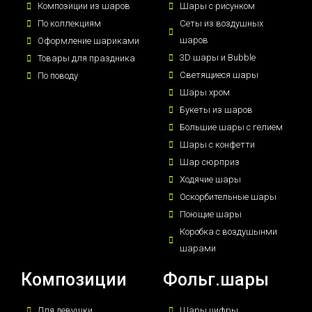
Композиции из шаров
Шары с рисунком
По коллекциям
Сеты из воздушных
шаров
Оформление шариками
3D шары и Bubble
Товары для праздника
Светящиеся шары
По поводу
Шары хром
Букеты из шаров
Большие шары с гелием
Шары с конфетти
Шар сюрприз
Ходячие шары
Оскорбительные шары
Поющие шары
Коробка с воздушынми
шарами
Композиции
Фольг.шары
Для девушки
Шары цифры