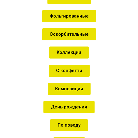
Фольгированные
Оскорбительные
Коллекции
С конфетти
Композиции
День рождения
По поводу