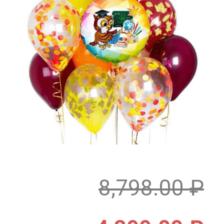
8,798.00
₽