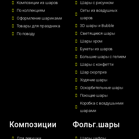
Композиции из шаров
Шары с рисунком
По коллекциям
Сеты из воздушных
шаров
Оформление шариками
3D шары и Bubble
Товары для праздника
Светящиеся шары
По поводу
Шары хром
Букеты из шаров
Большие шары с гелием
Шары с конфетти
Шар сюрприз
Ходячие шары
Оскорбительные шары
Поющие шары
Коробка с воздушынми
шарами
Композиции
Фольг.шары
Для девушки
Шары цифры