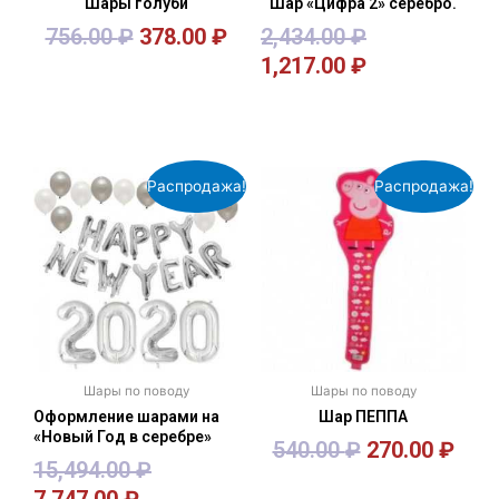
Шары голуби
Шар «Цифра 2» серебро.
756.00
₽
378.00
₽
2,434.00
₽
1,217.00
₽
В корзину
В корзину
Распродажа!
Распродажа!
Шары по поводу
Шары по поводу
Оформление шарами на
Шар ПЕППА
«Новый Год в серебре»
540.00
₽
270.00
₽
15,494.00
₽