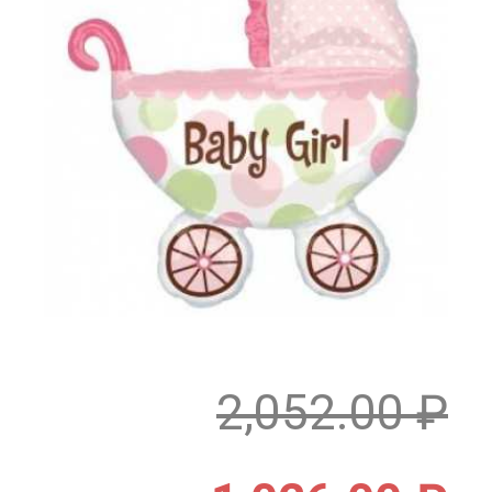
2,052.00
₽