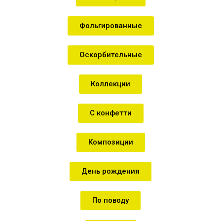
Фольгированные
Оскорбительные
Коллекции
С конфетти
Композиции
День рождения
По поводу