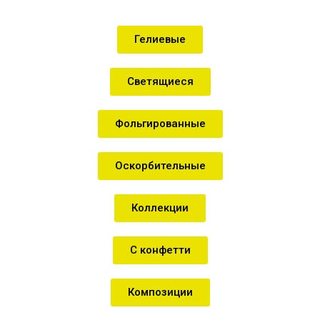
Гелиевые
Светящиеся
Фольгированные
Оскорбительные
Коллекции
С конфетти
Композиции