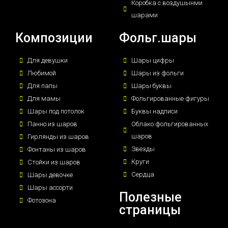
Коробка с воздушынми
шарами
Композиции
Фольг.шары
Для девушки
Шары цифры
Любимой
Шары из фольги
Для папы
Шары буквы
Для мамы
Фольгированные фигуры
Шары под потолок
Буквы надписи
Панно из шаров
Облако фольгированных
шаров
Гирлянды из шаров
Звезды
Фонтаны из шаров
Круги
Стойки из шаров
Сердца
Шары девочке
Шары ассорти
Полезные
Фотозона
страницы