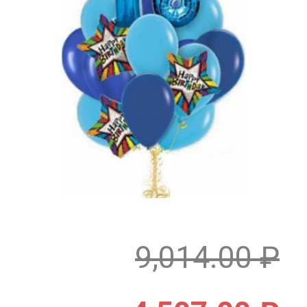
9,014.00
₽