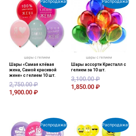
Распродажа!
Распродажа!
шары с гелием
шары с гелием
Шары «Самая клёвая
Шары ассорти Кристалл с
жена, Самой красивой
гелием за 10 шт.
жене» с гелием 10 шт.
3,100.00
₽
2,750.00
₽
1,850.00
₽
1,900.00
₽
В корзину
В корзину
Распродажа!
Распродажа!