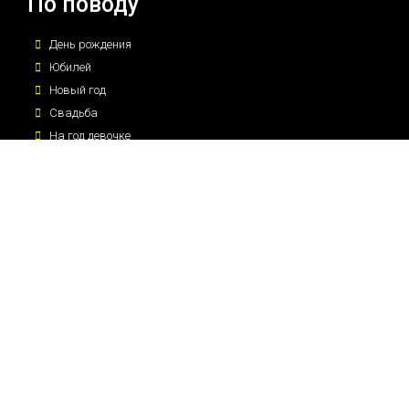
По поводу
День рождения
Юбилей
Новый год
Свадьба
На год девочке
На год мальчику
Для влюбленных
Новорожденным
Девичник
Мужчинам
Для мальчика
© Воздушный почтальон, 2012–2025
Политика конфиденциальности