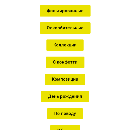
Фольгированные
Оскорбительные
Коллекции
С конфетти
Композиции
День рождения
По поводу