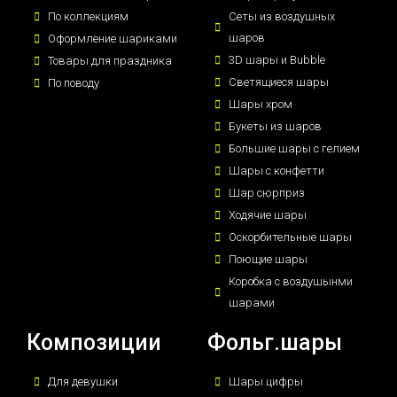
По коллекциям
Сеты из воздушных
шаров
Оформление шариками
3D шары и Bubble
Товары для праздника
Светящиеся шары
По поводу
Шары хром
Букеты из шаров
Большие шары с гелием
Шары с конфетти
Шар сюрприз
Ходячие шары
Оскорбительные шары
Поющие шары
Коробка с воздушынми
шарами
Композиции
Фольг.шары
Для девушки
Шары цифры