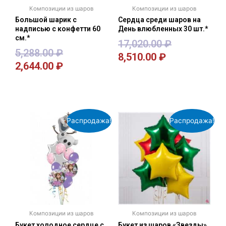
Композиции из шаров
Композиции из шаров
Большой шарик с
Сердца среди шаров на
надписью с конфетти 60
День влюбленных 30 шт.*
см.*
17,020.00
₽
5,288.00
₽
8,510.00
₽
2,644.00
₽
В корзину
В корзину
Распродажа!
Распродажа!
Композиции из шаров
Композиции из шаров
Букет холодное сердце с
Букет из шаров «Звезды»