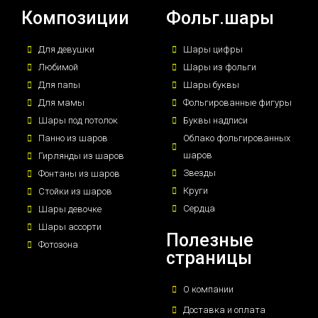
Композиции
Фольг.шары
Для девушки
Шары цифры
Любимой
Шары из фольги
Для папы
Шары буквы
Для мамы
Фольгированные фигуры
Шары под потолок
Буквы надписи
Панно из шаров
Облако фольгированных
шаров
Гирлянды из шаров
Звезды
Фонтаны из шаров
Круги
Стойки из шаров
Сердца
Шары девочке
Шары ассорти
Полезные
Фотозона
страницы
О компании
Доставка и оплата