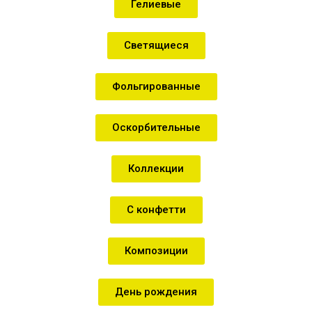
Гелиевые
Светящиеся
Фольгированные
Оскорбительные
Коллекции
С конфетти
Композиции
День рождения