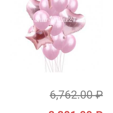
6,762.00
₽