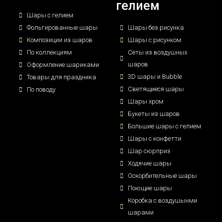
гелием
Шары с гелием
Фольгированные шары
Шары без рисунка
Композиции из шаров
Шары с рисунком
По коллекциям
Сеты из воздушных
шаров
Оформление шариками
3D шары и Bubble
Товары для праздника
Светящиеся шары
По поводу
Шары хром
Букеты из шаров
Большие шары с гелием
Шары с конфетти
Шар сюрприз
Ходячие шары
Оскорбительные шары
Поющие шары
Коробка с воздушынми
шарами