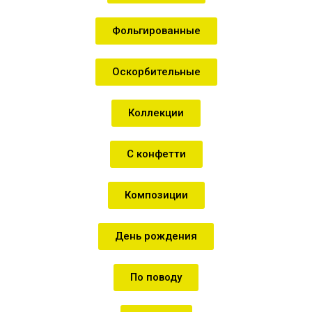
Фольгированные
Оскорбительные
Коллекции
С конфетти
Композиции
День рождения
По поводу