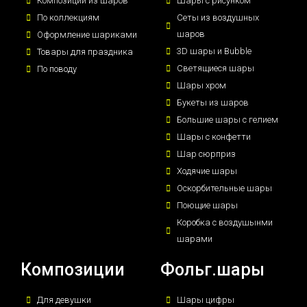
Композиции из шаров
Шары с рисунком
По коллекциям
Сеты из воздушных
шаров
Оформление шариками
3D шары и Bubble
Товары для праздника
Светящиеся шары
По поводу
Шары хром
Букеты из шаров
Большие шары с гелием
Шары с конфетти
Шар сюрприз
Ходячие шары
Оскорбительные шары
Поющие шары
Коробка с воздушынми
шарами
Композиции
Фольг.шары
Для девушки
Шары цифры