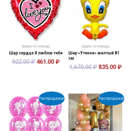
Шары по поводу
Шары по поводу
Шар сердце Я люблю тебя
Шар «Утенок» желтый 81
см
922.00
₽
461.00
₽
1,670.00
₽
835.00
₽
В корзину
В корзину
Распродажа!
Распродажа!