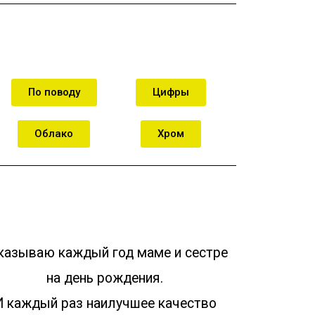
По поводу
Цифры
Облако
Хром
казываю каждый год маме и сестре
на день рождения.
И каждый раз наилучшее качество