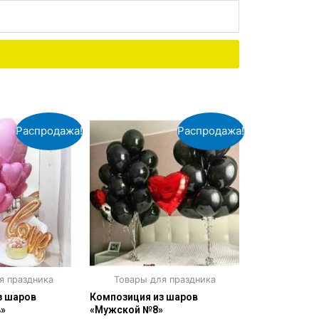
Распродажа!
Распродажа!
я праздника
Товары для праздника
з шаров
Композиция из шаров
»
«Мужской №8»