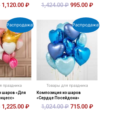
₽
1,120.00
₽
1,424.00
₽
995.00
₽
орзину
В корзину
Распродажа!
Распродажа!
я праздника
Товары для праздника
з шаров «Для
Композиция из шаров
инцесс»
«Сердце Посейдона»
₽
1,225.00
₽
1,024.00
₽
715.00
₽
орзину
В корзину