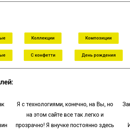
ные
Коллекции
Композиции
ные
С конфетти
День рождения
лей:
ак
Я с технологиями, конечно, на Вы, но
За
на этом сайте все так легко и
зин
прозрачно! Я внучке постоянно здесь