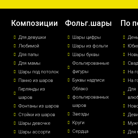
Композиции
Фольг.шары
По п
Для девушки
Шары цифры
Ден
Любимой
Шары из фольги
Юби
Для папы
Шары буквы
Новы
Для мамы
Фольгированные
Сва
фигуры
Шары под потолок
На г
Буквы надписи
Панно из шаров
На г
Облако
Гирлянды из
Для
фольгированных
шаров
влю
шаров
Фонтаны из шаров
Нов
Звезды
Стойки из шаров
Дев
Круги
Шары девочке
Муж
Сердца
Шары ассорти
Для 