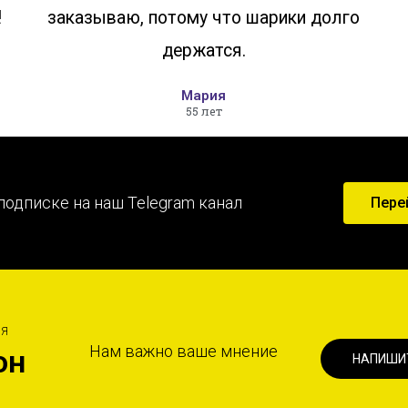
!
заказываю, потому что шарики долго
держатся.
Мария
55 лет
подписке на наш Telegram канал
Пере
ИЯ
Нам важно ваше мнение
он
НАПИШИ