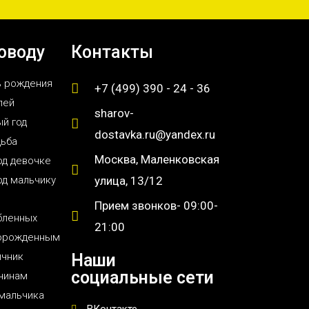
оводу
Контакты
ь рождения
+7 (499) 390 - 24 - 36
лей
sharov-
й год
dostavka.ru@yandex.ru
дьба
Москва, Маленковская
од девочке
од мальчику
улица, 13/12
Прием звонков- 09:00-
бленных
21:00
орожденным
ичник
Наши
социальные сети
чинам
мальчика
ВКонтакте