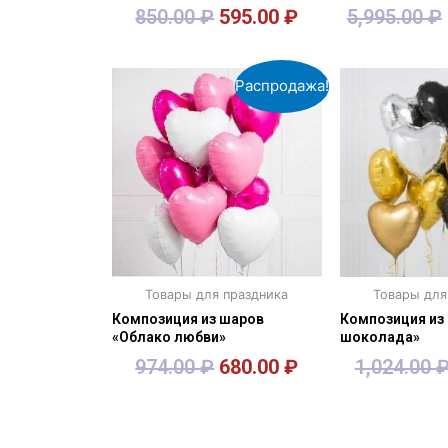
850.00
₽
595.00
₽
5,995.00
₽
В корзину
В кор
Распродажа!
Товары для праздника
Товары для
Композиция из шаров
Композиция из 
«Облако любви»
шоколада»
974.00
₽
680.00
₽
1,024.00
В корзину
В кор