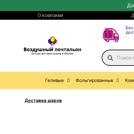
До
О компании
Д
Бес
дос
Геливые
Фольгированные
Ком
Доставка шаров