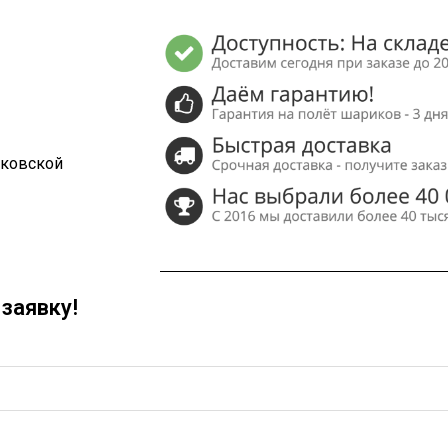
сковской
заявку!