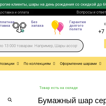
рогие клиенты, шары на день рождения со скидкой до 6
Вопросы и отве
оставка и оплата
платная
Без
Гарантия
К
тавка
запаха
долгого
полета
+7 
позиции
По коллекциям
Оформление шарами
Товар есть на складе
Бумажный шар сер