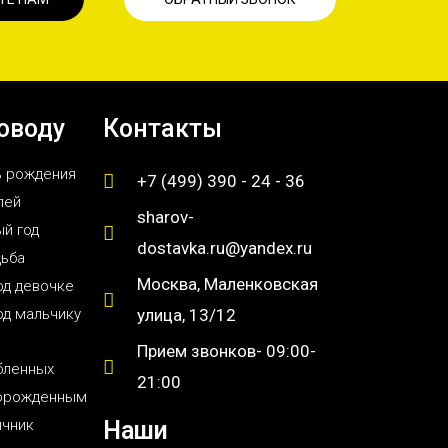
оводу
Контакты
ь рождения
+7 (499) 390 - 24 - 36
лей
sharov-
й год
dostavka.ru@yandex.ru
дьба
Москва, Маленковская
од девочке
од мальчику
улица, 13/12
Прием звонков- 09:00-
бленных
21:00
орожденным
ичник
Наши