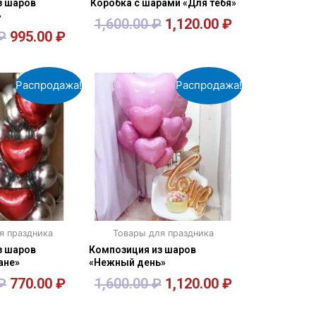
з шаров
Коробка с шарами «Для тебя»
»
1,600.00
₽
1,120.00
₽
₽
995.00
₽
орзину
В корзину
Распродажа!
Распродажа!
я праздника
Товары для праздника
з шаров
Композиция из шаров
ане»
«Нежный день»
₽
770.00
₽
1,600.00
₽
1,120.00
₽