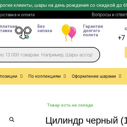
рогие клиенты, шары на день рождения со скидкой до 6
Вопросы и отве
оставка и оплата
платная
Без
Гарантия
К
тавка
запаха
долгого
полета
+7 
позиции
По коллекциям
Оформление шарами
Товар есть на складе
Цилиндр черный (1