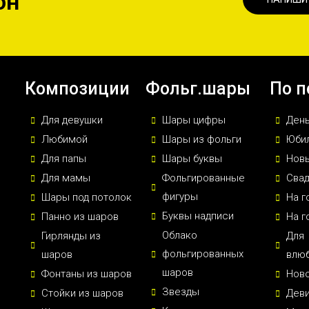
он
Композиции
Фольг.шары
По п
Для девушки
Шары цифры
Ден
Любимой
Шары из фольги
Юби
Для папы
Шары буквы
Новы
Для мамы
Фольгированные
Сва
фигуры
Шары под потолок
На г
Буквы надписи
Панно из шаров
На г
Облако
Гирлянды из
Для
фольгированных
шаров
влю
шаров
Фонтаны из шаров
Нов
Звезды
Стойки из шаров
Дев