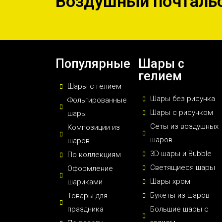
Воздушный почталь
Популярные
Шары с
гелием
Шары с гелием
Шары без рисунка
Фольгированные
Шары с рисунком
шары
Сеты из воздушных
Композиции из
шаров
шаров
3D шары и Bubble
По коллекциям
Светящиеся шары
Оформление
Шары хром
шариками
Букеты из шаров
Товары для
праздника
Большие шары с