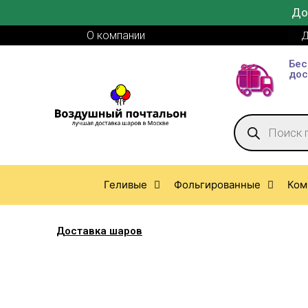
До
О компании
Д
Бес
дос
Геливые
Фольгированные
Ком
Доставка шаров