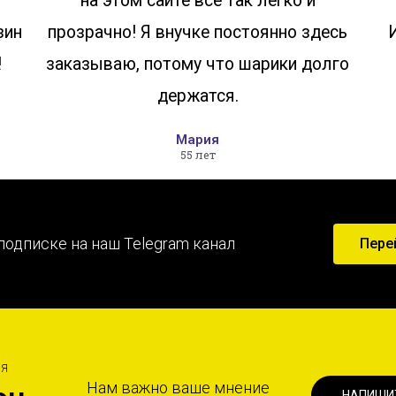
на этом сайте все так легко и
зин
прозрачно! Я внучке постоянно здесь
!
заказываю, потому что шарики долго
держатся.
Мария
55 лет
подписке на наш Telegram канал
Пере
ИЯ
Нам важно ваше мнение
НАПИШИ