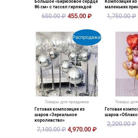
Большое «Бирюзовое сердце
Композиция из
86 см» с тассел гирляндой
маленьких при
650.00
₽
455.00
₽
1,750.00
₽
В корзину
В кор
Распродажа!
Товары для праздника
Товары для
Готовая композиция из
Готовая композ
шаров «Зеркальное
шаров «Облако
королевство»
2,200.00
₽
7,100.00
₽
4,970.00
₽