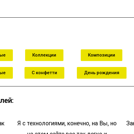
зину
В корзину
В к
ные
Коллекции
Композиции
ные
С конфетти
День рождения
лей:
ак
Я с технологиями, конечно, на Вы, но
За