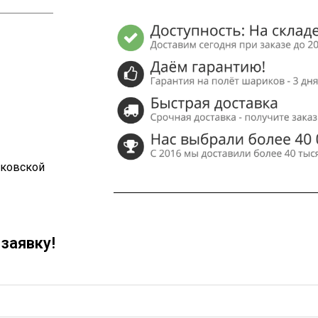
сковской
заявку!