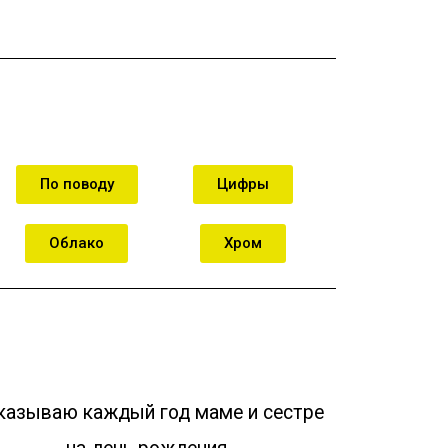
орзину
В корзину
По поводу
Цифры
Облако
Хром
казываю каждый год маме и сестре