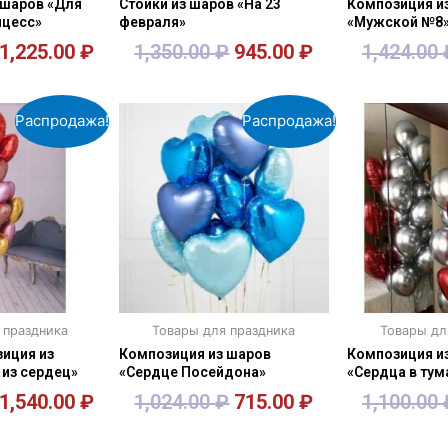
 шаров «Для
Стойки из шаров «На 23
Композиция и
нцесс»
февраля»
«Мужской №8
1,225.00
₽
1,350.00
₽
945.00
₽
1,424.00
зину
В корзину
В к
Распродажа!
Распродажа!
 праздника
Товары для праздника
Товары дл
иция из
Композиция из шаров
Композиция и
 из сердец»
«Сердце Посейдона»
«Сердца в тум
1,540.00
₽
1,024.00
₽
715.00
₽
1,100.00