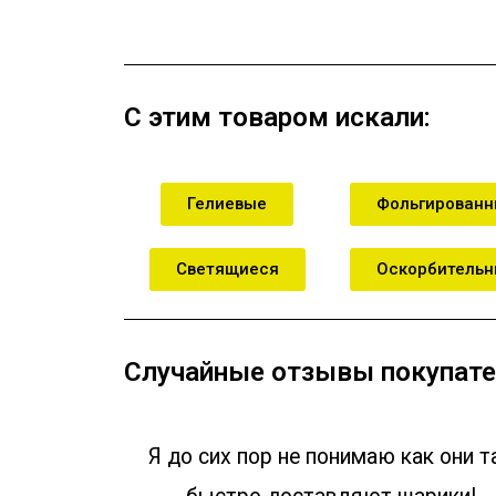
В корзину
В кор
С этим товаром искали:
Гелиевые
Фольгирован
Светящиеся
Оскорбитель
Случайные отзывы покупате
Я до сих пор не понимаю как они т