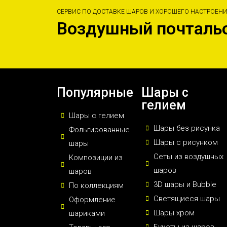
СЕРВИС ПО ДОСТАВКЕ ШАРОВ И ХОРОШЕГО НАСТРОЕН
Воздушный почталь
Популярные
Шары с
гелием
Шары с гелием
Шары без рисунка
Фольгированные
Шары с рисунком
шары
Сеты из воздушных
Композиции из
шаров
шаров
3D шары и Bubble
По коллекциям
Светящиеся шары
Оформление
Шары хром
шариками
Букеты из шаров