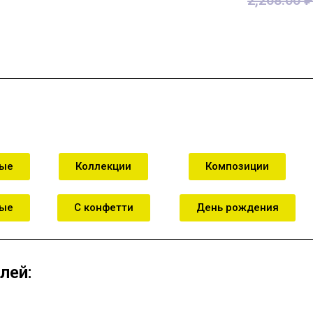
зину
В корзину
В к
ные
Коллекции
Композиции
ные
С конфетти
День рождения
лей: