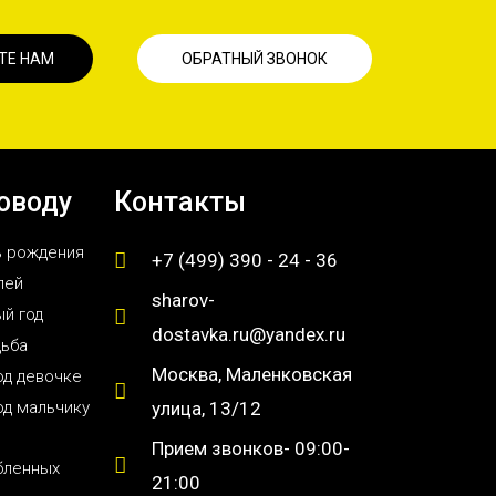
ТЕ НАМ
ОБРАТНЫЙ ЗВОНОК
оводу
Контакты
ь рождения
+7 (499) 390 - 24 - 36
лей
sharov-
й год
dostavka.ru@yandex.ru
дьба
Москва, Маленковская
од девочке
од мальчику
улица, 13/12
Прием звонков- 09:00-
бленных
21:00