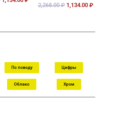
2,268.00
₽
1,134.00
₽
орзину
В корзину
По поводу
Цифры
Облако
Хром