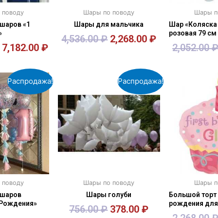
 поводу
Шары по поводу
Шары п
шаров «1
Шары для мальчика
Шар «Коляска
»
розовая 79 см
4,536.00
₽
2,268.00
₽
7,182.00
₽
2,052.00
зину
В корзину
В к
Распродажа!
Распродажа!
 поводу
Шары по поводу
Шары п
 шаров
Шары голуби
Большой торт
 Рождения»
рождения для
756.00
₽
378.00
₽
2,268.00