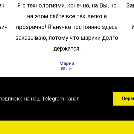
ак
Я с технологиями, конечно, на Вы, но
За
на этом сайте все так легко и
зин
прозрачно! Я внучке постоянно здесь
!
заказываю, потому что шарики долго
держатся.
Мария
55 лет
подписке на наш Telegram канал
Пере