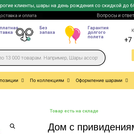
рогие клиенты, шары на день рождения со скидкой до 6
Вопросы и отве
оставка и оплата
платная
Без
Гарантия
К
тавка
запаха
долгого
полета
+7 
позиции
По коллекциям
Оформление шарами
Товар есть на складе
Дом с привидения