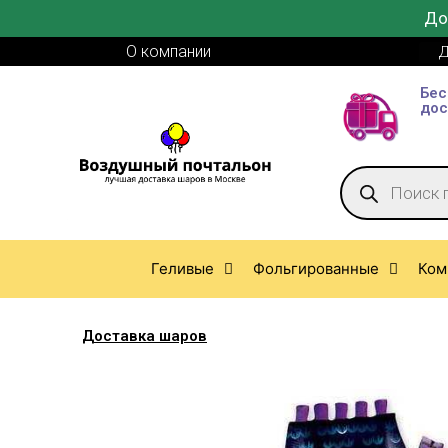
До
О компании
Д
Бес
дос
Геливые
Фольгированные
Ком
Доставка шаров