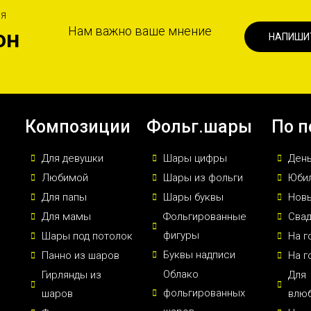
ИЯ
Нам важно ваше мнение
он
НАПИШИ
Композиции
Фольг.шары
По п
Для девушки
Шары цифры
Ден
Любимой
Шары из фольги
Юби
Для папы
Шары буквы
Новы
Для мамы
Фольгированные
Сва
фигуры
Шары под потолок
На г
Буквы надписи
Панно из шаров
На г
Облако
Гирлянды из
Для
фольгированных
шаров
влю