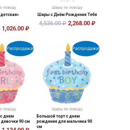
о поводу
Шары по поводу
 детская»
Шары с Днём Рождения Тебя
4,536.00
₽
2,268.00
₽
₽
1,026.00
₽
орзину
В корзину
Распродажа!
Распродажа!
о поводу
Шары по поводу
 с днем
Большой торт с днем
 девочки 90 см
рождения для мальчика 90
см
₽
1,134.00
₽