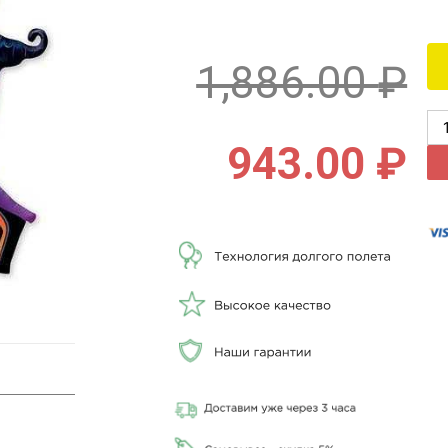
1,886.00
₽
943.00
₽