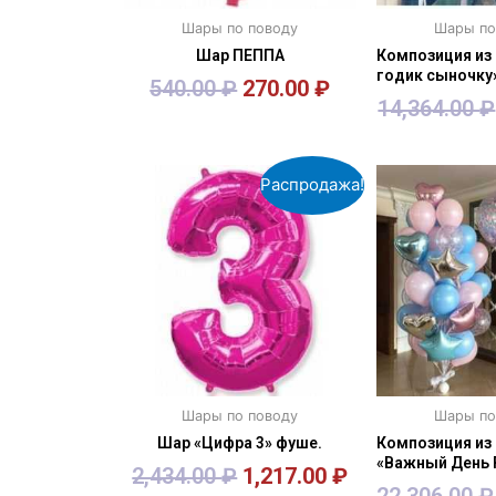
Шары по поводу
Шары по
Шар ПЕППА
Композиция из 
годик сыночку
540.00
₽
270.00
₽
14,364.00
₽
В корзину
В кор
Распродажа!
Шары по поводу
Шары по
Шар «Цифра 3» фуше.
Композиция из
«Важный День
2,434.00
₽
1,217.00
₽
22,306.00
₽