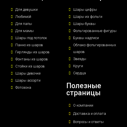
Для девушки
Шары цифры
Любимой
Шары из фольги
Для папы
Шары буквы
Для мамы
Фольгированные фигуры
Шары под потолок
Буквы надписи
Панно из шаров
Облако фольгированных
шаров
Гирлянды из шаров
Звезды
Фонтаны из шаров
Круги
Стойки из шаров
Сердца
Шары девочке
Шары ассорти
Полезные
Фотозона
страницы
О компании
Доставка и оплата
Вопросы и ответы