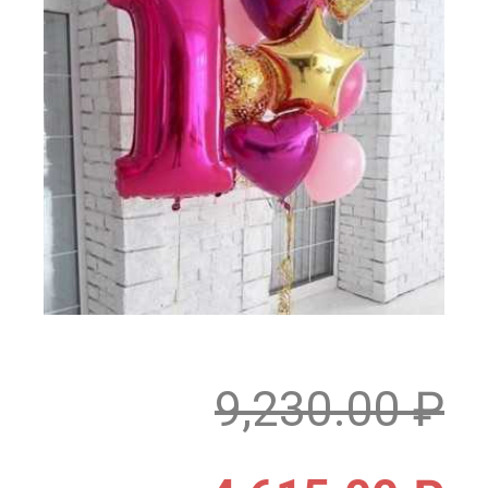
9,230.00
₽