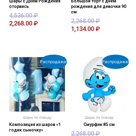
Шары с Днём Рождения
Большой торт с днем
оторвись
рождения для девочки 90
см
4,536.00
₽
2,268.00
₽
2,268.00
₽
1,134.00
₽
В корзину
В корзину
Распродажа!
Распродажа!
Шары по поводу
Шары по поводу
Композиция из шаров «1
Смурфик 85 см
годик сыночку»
2,268.00
₽