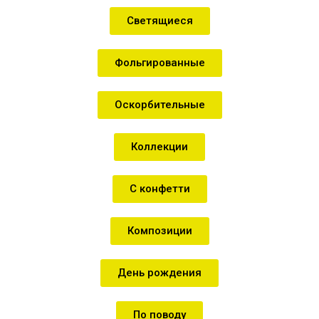
Светящиеся
Фольгированные
Оскорбительные
Коллекции
С конфетти
Композиции
День рождения
По поводу