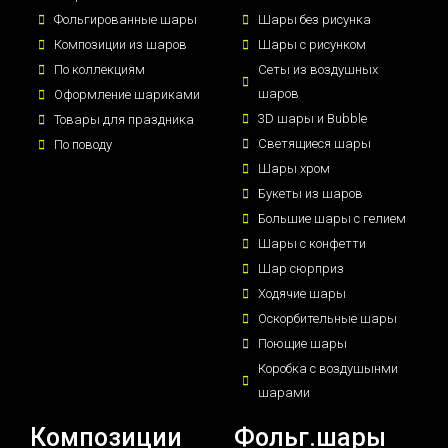
Фольгированные шары
Шары без рисунка
Композиции из шаров
Шары с рисунком
По коллекциям
Сеты из воздушных
шаров
Оформление шариками
3D шары и Bubble
Товары для праздника
Светящиеся шары
По поводу
Шары хром
Букеты из шаров
Большие шары с гелием
Шары с конфетти
Шар сюрприз
Ходячие шары
Оскорбительные шары
Поющие шары
Коробка с воздушынми
шарами
Композиции
Фольг.шары