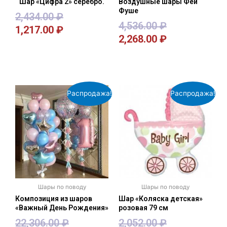
Шар «Цифра 2» серебро.
Воздушные шары Феи
Фуше
2,434.00
₽
4,536.00
₽
1,217.00
₽
2,268.00
₽
В корзину
В корзину
Распродажа!
Распродажа!
Шары по поводу
Шары по поводу
Композиция из шаров
Шар «Коляска детская»
«Важный День Рождения»
розовая 79 см
22,306.00
₽
2,052.00
₽