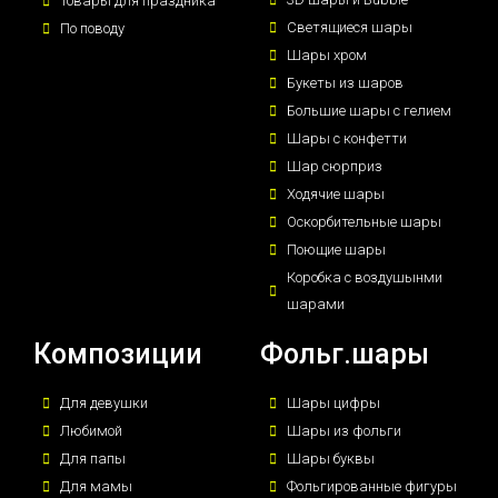
Товары для праздника
Светящиеся шары
По поводу
Шары хром
Букеты из шаров
Большие шары с гелием
Шары с конфетти
Шар сюрприз
Ходячие шары
Оскорбительные шары
Поющие шары
Коробка с воздушынми
шарами
Композиции
Фольг.шары
Для девушки
Шары цифры
Любимой
Шары из фольги
Для папы
Шары буквы
Для мамы
Фольгированные фигуры