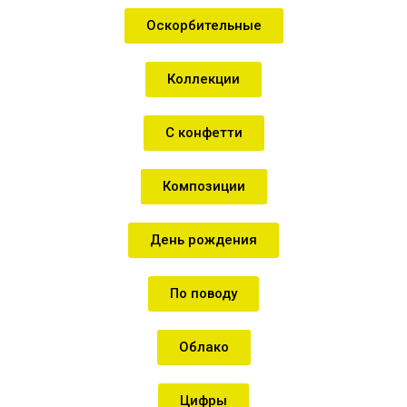
Оскорбительные
Коллекции
С конфетти
Композиции
День рождения
По поводу
Облако
Цифры