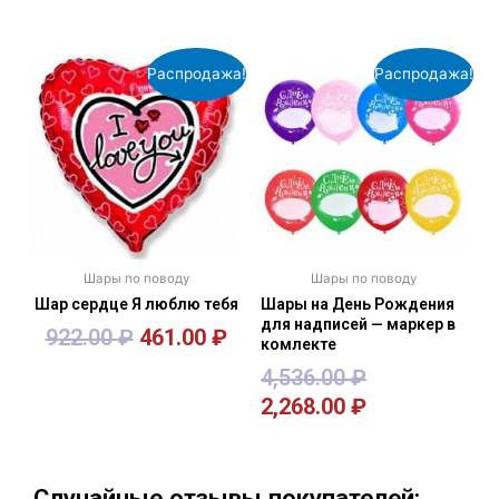
Распродажа!
Распродажа!
Шары по поводу
Шары по поводу
Шар сердце Я люблю тебя
Шары на День Рождения
для надписей — маркер в
922.00
₽
461.00
₽
комлекте
4,536.00
₽
2,268.00
₽
В корзину
В корзину
Случайные отзывы покупателей: