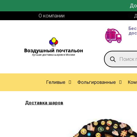
До
О компании
Д
Бес
дос
Геливые
Фольгированные
Ком
Доставка шаров