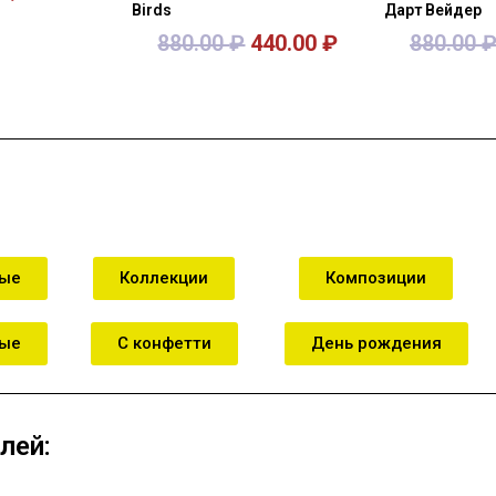
Birds
Дарт Вейдер
880.00
₽
440.00
₽
880.00
зину
В корзину
В к
ные
Коллекции
Композиции
ные
С конфетти
День рождения
лей: