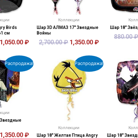
екции
Коллекции
Колл
ry Birds
Шар 3D АЛМАЗ 17″ Звездные
Шар 18″ Звё
61 см
Войны
880.00
1,050.00
₽
2,700.00
₽
1,350.00
₽
зину
В корзину
В к
Распродажа!
Распродажа!
екции
 Звездные
Коллекции
Колл
1,350.00
₽
Шар 18″ Желтая Птица Angry
Шар 18″ Звез