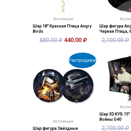
Коллекции
Колл
Шар 18″ Красная Птица Angry
Шар фигура Ang
Birds
Черная Птица, 
880.00
₽
440.00
₽
2,100.00
₽
В корзину
В кор
Распродажа!
Колл
Шар 3D КУБ 15″
Войны G40
Коллекции
2,700.00
₽
Шар фигура Звёздные