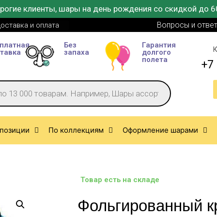
рогие клиенты, шары на день рождения со скидкой до 6
Вопросы и отве
оставка и оплата
платная
Без
Гарантия
К
тавка
запаха
долгого
полета
+7 
позиции
По коллекциям
Оформление шарами
Товар есть на складе
Фольгированный к