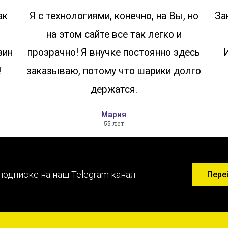
ак
Я с технологиями, конечно, на Вы, но
За
на этом сайте все так легко и
зин
прозрачно! Я внучке постоянно здесь
!
заказываю, потому что шарики долго
держатся.
Мария
55 лет
подписке на наш Telegram канал
Пере