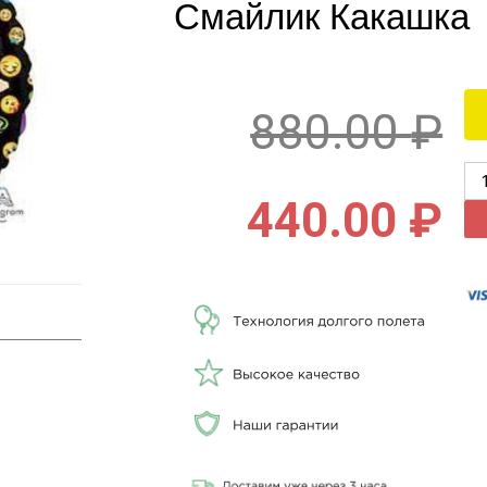
Смайлик Какашка
880.00
₽
440.00
₽