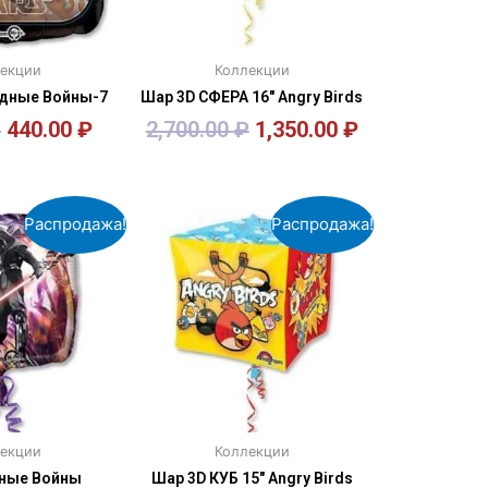
екции
Коллекции
здные Войны-7
Шар 3D СФЕРА 16″ Angry Birds
₽
440.00
₽
2,700.00
₽
1,350.00
₽
орзину
В корзину
Распродажа!
Распродажа!
екции
Коллекции
дные Войны
Шар 3D КУБ 15″ Angry Birds