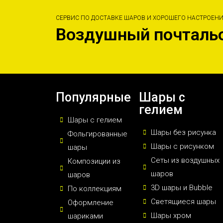
СЕРВИС ПО ДОСТАВКЕ ШАРОВ И ХОРОШЕГО НАСТРОЕН
Воздушный почталь
Популярные
Шары с
гелием
Шары с гелием
Шары без рисунка
Фольгированные
Шары с рисунком
шары
Сеты из воздушных
Композиции из
шаров
шаров
3D шары и Bubble
По коллекциям
Светящиеся шары
Оформление
Шары хром
шариками