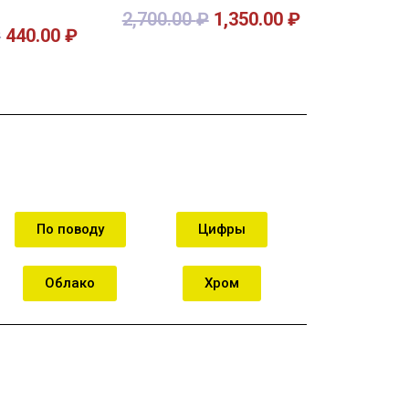
2,700.00
₽
1,350.00
₽
₽
440.00
₽
орзину
В корзину
По поводу
Цифры
Облако
Хром