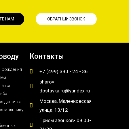
ТЕ НАМ
ОБРАТНЫЙ ЗВОНОК
оводу
Контакты
ь рождения
+7 (499) 390 - 24 - 36
лей
sharov-
й год
dostavka.ru@yandex.ru
дьба
Москва, Маленковская
од девочке
од мальчику
улица, 13/12
Прием звонков- 09:00-
бленных