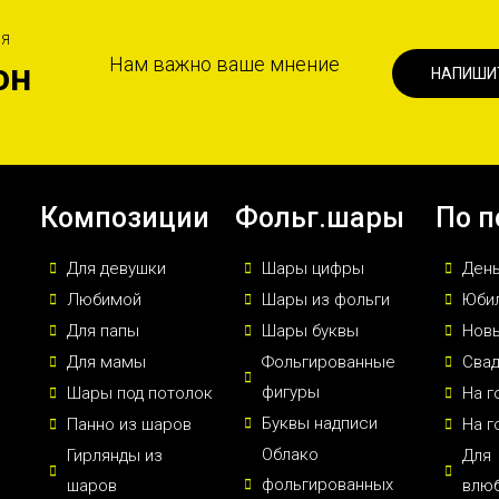
ИЯ
Нам важно ваше мнение
он
НАПИШИ
Композиции
Фольг.шары
По п
Для девушки
Шары цифры
Ден
Любимой
Шары из фольги
Юби
Для папы
Шары буквы
Новы
Для мамы
Фольгированные
Сва
фигуры
Шары под потолок
На г
Буквы надписи
Панно из шаров
На г
Облако
Гирлянды из
Для
фольгированных
шаров
влю