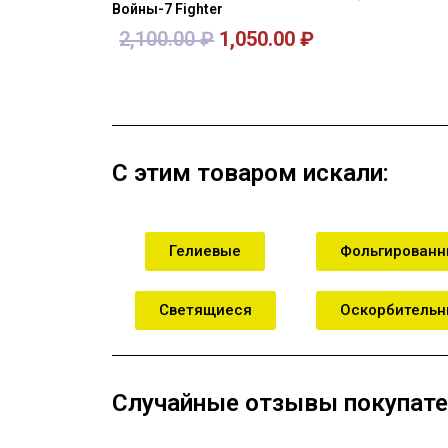
Войны-7 Fighter
2,100.00
₽
1,050.00
₽
В корзину
В кор
С этим товаром искали:
Гелиевые
Фольгирован
Светящиеся
Оскорбитель
Случайные отзывы покупате