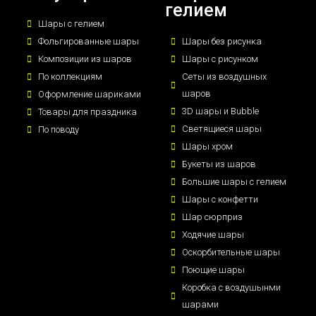
гелием
Шары с гелием
Фольгированные шары
Шары без рисунка
Композиции из шаров
Шары с рисунком
По коллекциям
Сеты из воздушных
шаров
Оформление шариками
3D шары и Bubble
Товары для праздника
Светящиеся шары
По поводу
Шары хром
Букеты из шаров
Большие шары с гелием
Шары с конфетти
Шар сюрприз
Ходячие шары
Оскорбительные шары
Поющие шары
Коробка с воздушынми
шарами