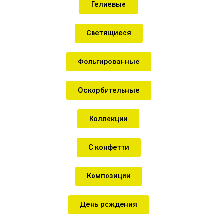
Гелиевые
Светящиеся
Фольгированные
Оскорбительные
Коллекции
С конфетти
Композиции
День рождения