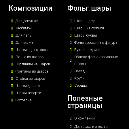
Композиции
Фольг.шары
Для девушки
Шары цифры
Любимой
Шары из фольги
Для папы
Шары буквы
Для мамы
Фольгированные фигуры
Шары под потолок
Буквы надписи
Панно из шаров
Облако фольгированных
шаров
Гирлянды из шаров
Звезды
Фонтаны из шаров
Круги
Стойки из шаров
Сердца
Шары девочке
Шары ассорти
Полезные
Фотозона
страницы
О компании
Доставка и оплата