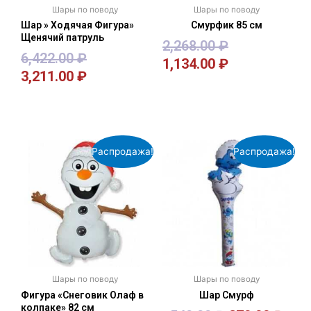
Шары по поводу
Шары по поводу
Шар » Ходячая Фигура»
Смурфик 85 см
Щенячий патруль
2,268.00
₽
6,422.00
₽
1,134.00
₽
3,211.00
₽
В корзину
В корзину
Распродажа!
Распродажа!
Шары по поводу
Шары по поводу
Фигура «Снеговик Олаф в
Шар Смурф
колпаке» 82 см