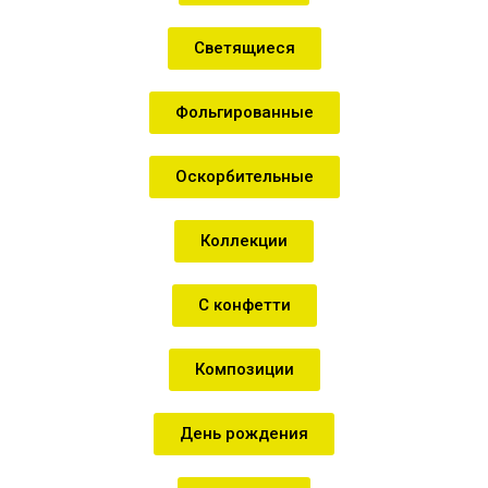
Светящиеся
Фольгированные
Оскорбительные
Коллекции
С конфетти
Композиции
День рождения