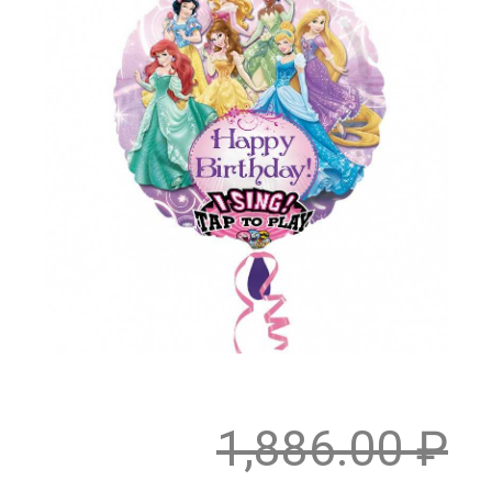
1,886.00
₽