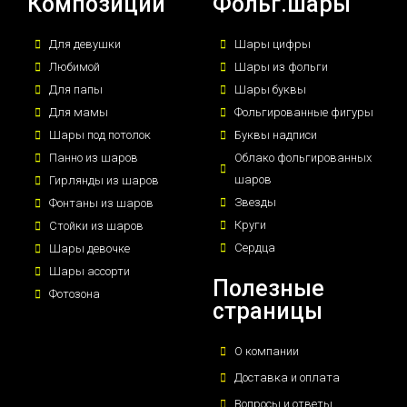
Композиции
Фольг.шары
Для девушки
Шары цифры
Любимой
Шары из фольги
Для папы
Шары буквы
Для мамы
Фольгированные фигуры
Шары под потолок
Буквы надписи
Панно из шаров
Облако фольгированных
шаров
Гирлянды из шаров
Звезды
Фонтаны из шаров
Круги
Стойки из шаров
Сердца
Шары девочке
Шары ассорти
Полезные
Фотозона
страницы
О компании
Доставка и оплата
Вопросы и ответы