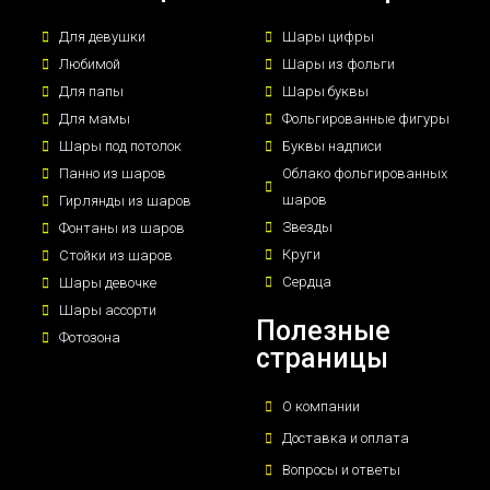
Для девушки
Шары цифры
Любимой
Шары из фольги
Для папы
Шары буквы
Для мамы
Фольгированные фигуры
Шары под потолок
Буквы надписи
Панно из шаров
Облако фольгированных
шаров
Гирлянды из шаров
Звезды
Фонтаны из шаров
Круги
Стойки из шаров
Сердца
Шары девочке
Шары ассорти
Полезные
Фотозона
страницы
О компании
Доставка и оплата
Вопросы и ответы