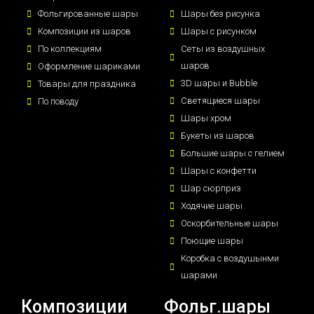
Фольгированные шары
Шары без рисунка
Композиции из шаров
Шары с рисунком
По коллекциям
Сеты из воздушных
шаров
Оформление шариками
3D шары и Bubble
Товары для праздника
Светящиеся шары
По поводу
Шары хром
Букеты из шаров
Большие шары с гелием
Шары с конфетти
Шар сюрприз
Ходячие шары
Оскорбительные шары
Поющие шары
Коробка с воздушынми
шарами
Композиции
Фольг.шары