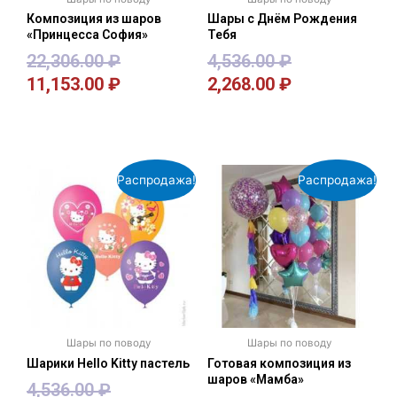
Композиция из шаров
Шары с Днём Рождения
«Принцесса София»
Тебя
22,306.00
₽
4,536.00
₽
11,153.00
₽
2,268.00
₽
В корзину
В корзину
Распродажа!
Распродажа!
Шары по поводу
Шары по поводу
Шарики Hello Kitty пастель
Готовая композиция из
шаров «Мамба»
4,536.00
₽