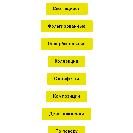
Светящиеся
Фольгированные
Оскорбительные
Коллекции
С конфетти
Композиции
День рождения
По поводу