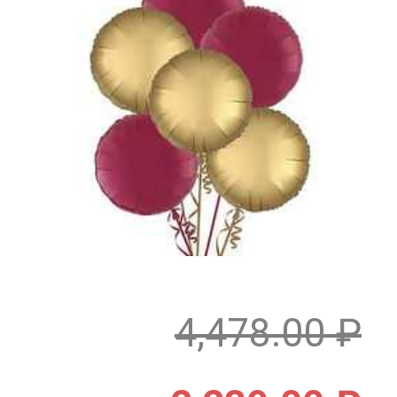
4,478.00
₽