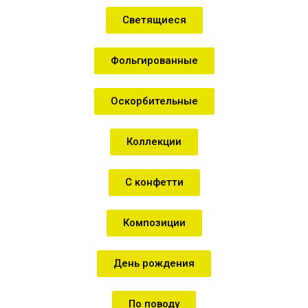
Светящиеся
Фольгированные
Оскорбительные
Коллекции
С конфетти
Композиции
День рождения
По поводу