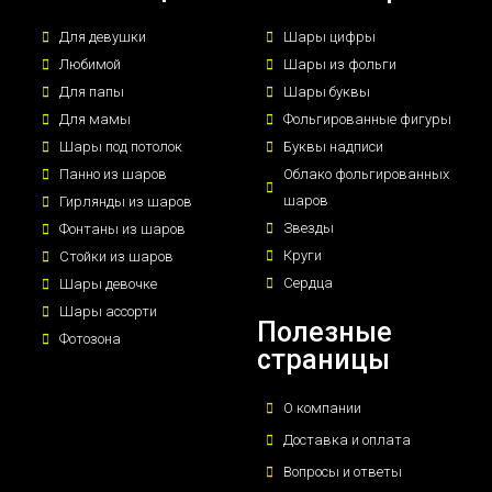
Для девушки
Шары цифры
Любимой
Шары из фольги
Для папы
Шары буквы
Для мамы
Фольгированные фигуры
Шары под потолок
Буквы надписи
Панно из шаров
Облако фольгированных
шаров
Гирлянды из шаров
Звезды
Фонтаны из шаров
Круги
Стойки из шаров
Сердца
Шары девочке
Шары ассорти
Полезные
Фотозона
страницы
О компании
Доставка и оплата
Вопросы и ответы