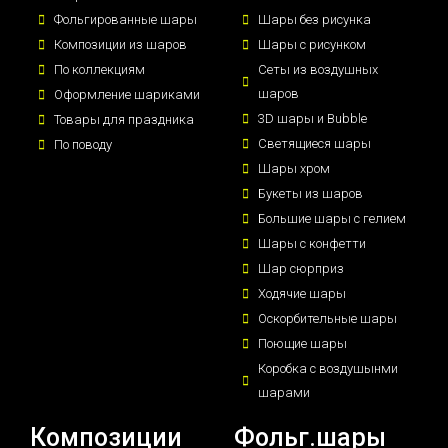
Фольгированные шары
Шары без рисунка
Композиции из шаров
Шары с рисунком
По коллекциям
Сеты из воздушных
шаров
Оформление шариками
3D шары и Bubble
Товары для праздника
Светящиеся шары
По поводу
Шары хром
Букеты из шаров
Большие шары с гелием
Шары с конфетти
Шар сюрприз
Ходячие шары
Оскорбительные шары
Поющие шары
Коробка с воздушынми
шарами
Композиции
Фольг.шары