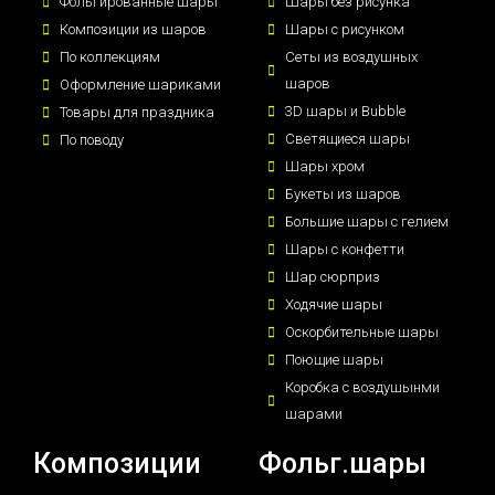
Фольгированные шары
Шары без рисунка
Композиции из шаров
Шары с рисунком
По коллекциям
Сеты из воздушных
шаров
Оформление шариками
3D шары и Bubble
Товары для праздника
Светящиеся шары
По поводу
Шары хром
Букеты из шаров
Большие шары с гелием
Шары с конфетти
Шар сюрприз
Ходячие шары
Оскорбительные шары
Поющие шары
Коробка с воздушынми
шарами
Композиции
Фольг.шары