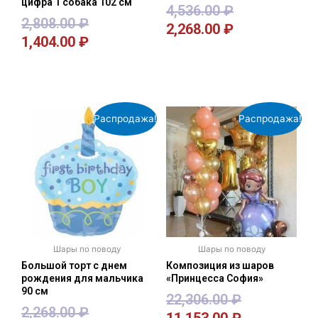
цифра 1 собака 102 см
4,536.00
₽
2,808.00
₽
2,268.00
₽
1,404.00
₽
В корзину
В корзину
Распродажа!
Распродажа!
Шары по поводу
Шары по поводу
Большой торт с днем
Композиция из шаров
рождения для мальчика
«Принцесса София»
90 см
22,306.00
₽
2,268.00
₽