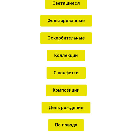
Светящиеся
Фольгированные
Оскорбительные
Коллекции
С конфетти
Композиции
День рождения
По поводу