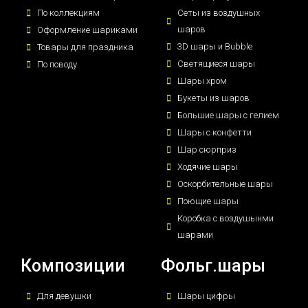
По коллекциям
Сеты из воздушных
шаров
Оформление шариками
3D шары и Bubble
Товары для праздника
Светящиеся шары
По поводу
Шары хром
Букеты из шаров
Большие шары с гелием
Шары с конфетти
Шар сюрприз
Ходячие шары
Оскорбительные шары
Поющие шары
Коробка с воздушынми
шарами
Композиции
Фольг.шары
Для девушки
Шары цифры