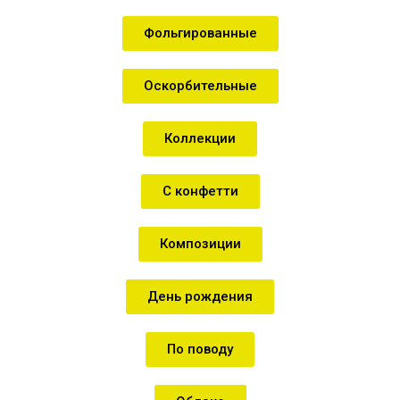
Фольгированные
Оскорбительные
Коллекции
С конфетти
Композиции
День рождения
По поводу