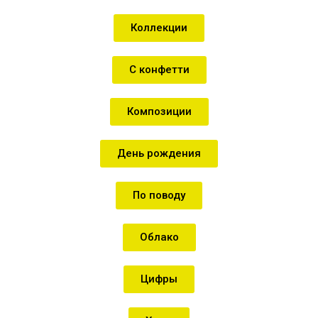
Коллекции
С конфетти
Композиции
День рождения
По поводу
Облако
Цифры