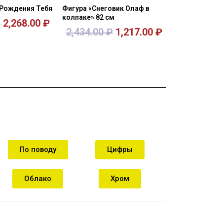
Рождения Тебя
Фигура «Снеговик Олаф в
колпаке» 82 см
₽
2,268.00
₽
2,434.00
₽
1,217.00
₽
орзину
В корзину
По поводу
Цифры
Облако
Хром