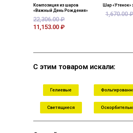
Композиция из шаров
Шар «Утенок»
«Важный День Рождения»
1,670.00
22,306.00
₽
11,153.00
₽
В корзину
В кор
С этим товаром искали:
Гелиевые
Фольгирован
Светящиеся
Оскорбитель