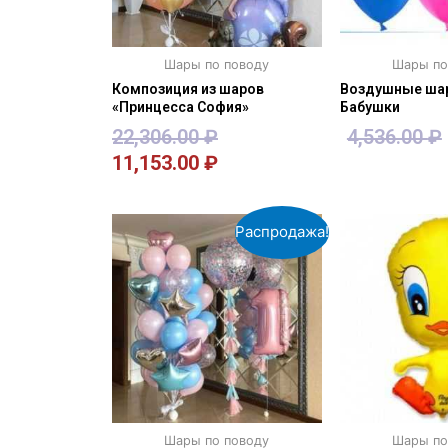
Шары по поводу
Шары по
Композиция из шаров
Воздушные ша
«Принцесса София»
Бабушки
22,306.00
₽
4,536.00
₽
11,153.00
₽
В корзину
В кор
Распродажа!
Шары по поводу
Шары по