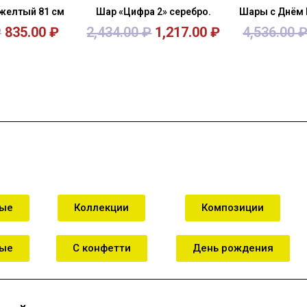
 желтый 81 см
Шар «Цифра 2» серебро.
Шары с Днём 
₽
835.00
₽
2,434.00
₽
1,217.00
₽
4,536.00
зину
В корзину
В к
ные
Коллекции
Композиции
ные
С конфетти
День рождения