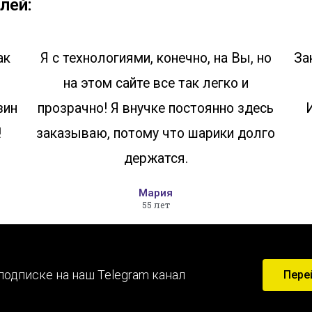
лей:
ак
Я с технологиями, конечно, на Вы, но
За
на этом сайте все так легко и
зин
прозрачно! Я внучке постоянно здесь
!
заказываю, потому что шарики долго
держатся.
Мария
55 лет
подписке на наш Telegram канал
Пере