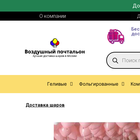
До
О компании
Д
Бес
дос
Геливые
Фольгированные
Ком
Доставка шаров