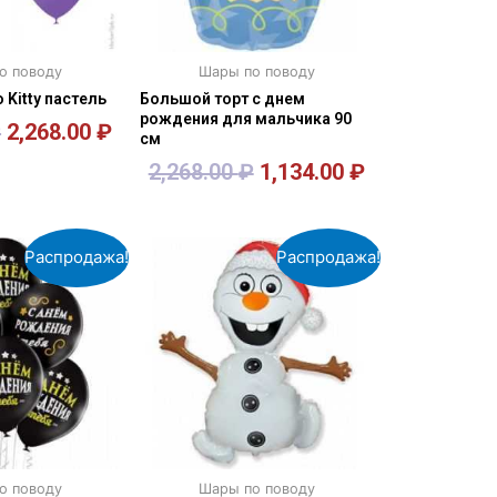
о поводу
Шары по поводу
 Kitty пастель
Большой торт с днем
рождения для мальчика 90
₽
2,268.00
₽
см
2,268.00
₽
1,134.00
₽
орзину
В корзину
Распродажа!
Распродажа!
о поводу
Шары по поводу