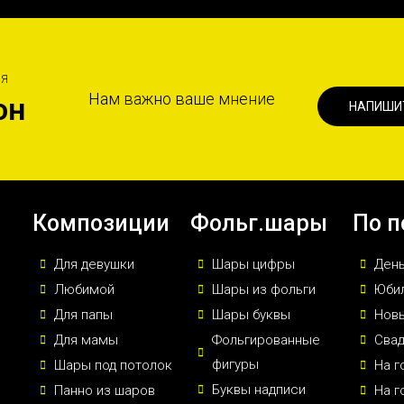
ИЯ
Нам важно ваше мнение
он
НАПИШИ
Композиции
Фольг.шары
По п
Для девушки
Шары цифры
Ден
Любимой
Шары из фольги
Юби
Для папы
Шары буквы
Новы
Для мамы
Фольгированные
Сва
фигуры
Шары под потолок
На г
Буквы надписи
Панно из шаров
На г