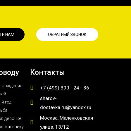
ТЕ НАМ
ОБРАТНЫЙ ЗВОНОК
оводу
Контакты
ь рождения
+7 (499) 390 - 24 - 36
лей
sharov-
й год
dostavka.ru@yandex.ru
дьба
Москва, Маленковская
од девочке
од мальчику
улица, 13/12