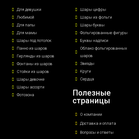
Для девушки
Шары цифры
Любимой
Шары из фольги
Для папы
Шары буквы
Для мамы
Фольгированные фигуры
Шары под потолок
Буквы надписи
Панно из шаров
Облако фольгированных
шаров
Гирлянды из шаров
Звезды
Фонтаны из шаров
Круги
Стойки из шаров
Сердца
Шары девочке
Шары ассорти
Полезные
Фотозона
страницы
О компании
Доставка и оплата
Вопросы и ответы