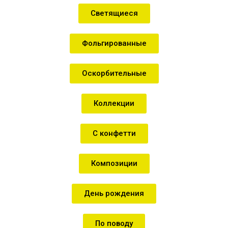
Светящиеся
Фольгированные
Оскорбительные
Коллекции
С конфетти
Композиции
День рождения
По поводу