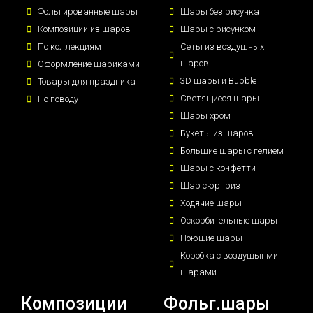
Фольгированные шары
Шары без рисунка
Композиции из шаров
Шары с рисунком
По коллекциям
Сеты из воздушных
шаров
Оформление шариками
3D шары и Bubble
Товары для праздника
Светящиеся шары
По поводу
Шары хром
Букеты из шаров
Большие шары с гелием
Шары с конфетти
Шар сюрприз
Ходячие шары
Оскорбительные шары
Поющие шары
Коробка с воздушынми
шарами
Композиции
Фольг.шары