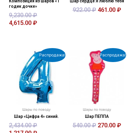
Композиция из шаров «1
Шар сердце Я люблю тебя
годик дочке»
922.00
₽
461.00
₽
9,230.00
₽
4,615.00
₽
В корзину
В корзину
Распродажа!
Распродажа!
Шары по поводу
Шары по поводу
Шар «Цифра 4» синий.
Шар ПЕППА
2,434.00
₽
540.00
₽
270.00
₽