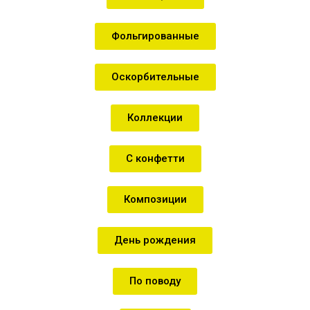
Фольгированные
Оскорбительные
Коллекции
С конфетти
Композиции
День рождения
По поводу