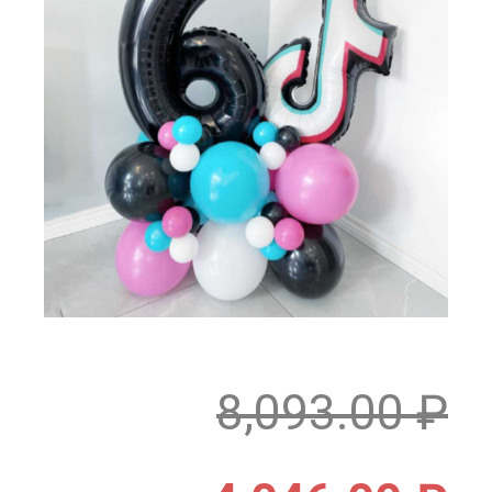
8,093.00
₽