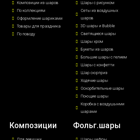
Композиции из шаров
Шары с рисунком
По коллекциям
Сеты из воздушных
шаров
Оформление шариками
3D шары и Bubble
Товары для праздника
Светящиеся шары
По поводу
Шары хром
Букеты из шаров
Большие шары с гелием
Шары с конфетти
Шар сюрприз
Ходячие шары
Оскорбительные шары
Поющие шары
Коробка с воздушынми
шарами
Композиции
Фольг.шары
Для девушки
Шары цифры