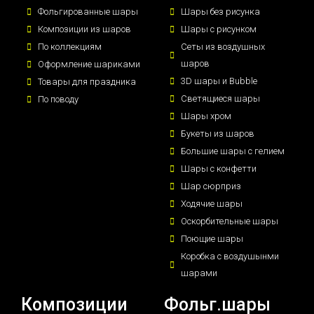
Фольгированные шары
Шары без рисунка
Композиции из шаров
Шары с рисунком
По коллекциям
Сеты из воздушных
шаров
Оформление шариками
3D шары и Bubble
Товары для праздника
Светящиеся шары
По поводу
Шары хром
Букеты из шаров
Большие шары с гелием
Шары с конфетти
Шар сюрприз
Ходячие шары
Оскорбительные шары
Поющие шары
Коробка с воздушынми
шарами
Композиции
Фольг.шары