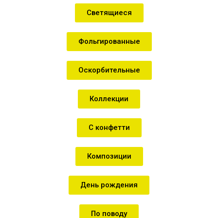
Светящиеся
Фольгированные
Оскорбительные
Коллекции
С конфетти
Композиции
День рождения
По поводу