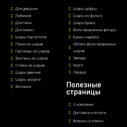
Для девушки
Шары цифры
Любимой
Шары из фольги
Для папы
Шары буквы
Для мамы
Фольгированные фигуры
Шары под потолок
Буквы надписи
Панно из шаров
Облако фольгированных
шаров
Гирлянды из шаров
Звезды
Фонтаны из шаров
Круги
Стойки из шаров
Сердца
Шары девочке
Шары ассорти
Полезные
Фотозона
страницы
О компании
Доставка и оплата
Вопросы и ответы