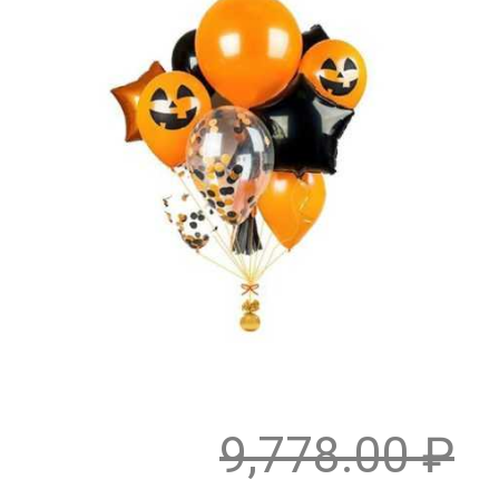
9,778.00
₽