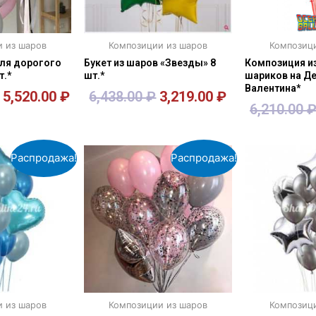
и из шаров
Композиции из шаров
Композици
ля дорогого
Букет из шаров «Звезды» 8
Композиция и
т.*
шт.*
шариков на Де
Валентина*
5,520.00
₽
6,438.00
₽
3,219.00
₽
6,210.00
зину
В корзину
В к
Распродажа!
Распродажа!
и из шаров
Композиции из шаров
Композици