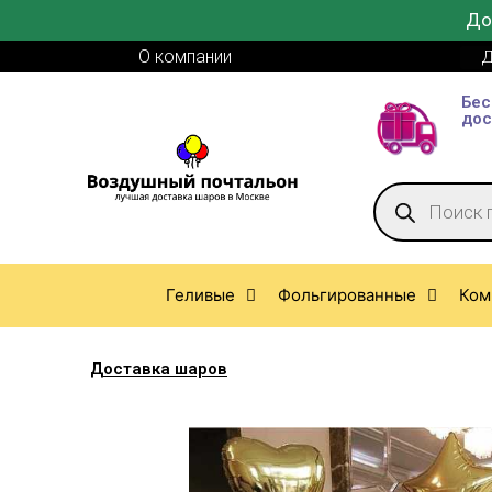
До
О компании
Д
Бес
дос
Геливые
Фольгированные
Ком
Доставка шаров