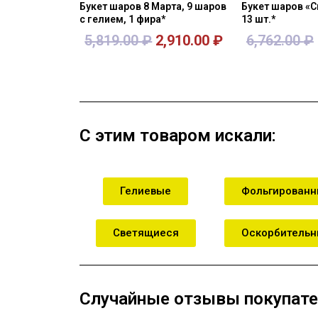
Букет шаров 8 Марта, 9 шаров
Букет шаров «
с гелием, 1 фира*
13 шт.*
5,819.00
₽
2,910.00
₽
6,762.00
₽
В корзину
В кор
С этим товаром искали:
Гелиевые
Фольгирован
Светящиеся
Оскорбитель
Случайные отзывы покупате