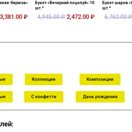
Синяя-бирюза»
Букет «Вечерний поцелуй» 10
Букет шаров «
шт.*
шт.*
3,381.00
₽
4,945.00
₽
2,472.00
₽
6,762.00
зину
В корзину
В к
ные
Коллекции
Композиции
ные
С конфетти
День рождения
лей: