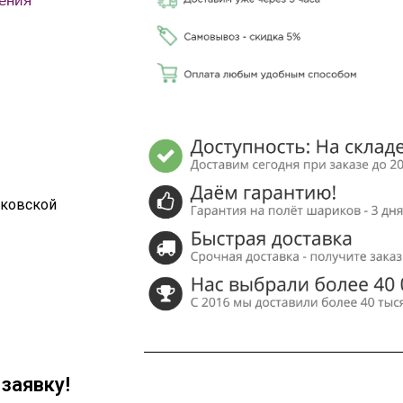
ения
сковской
заявку!