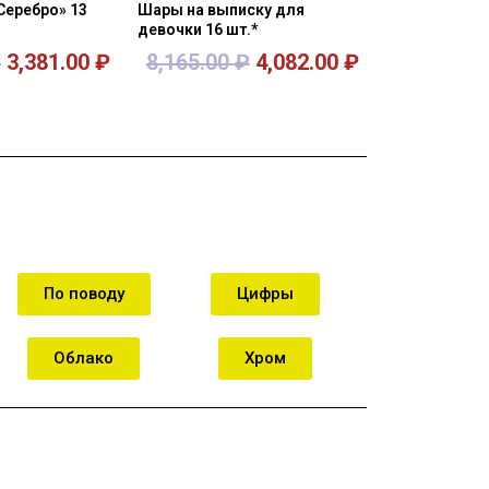
Серебро» 13
Шары на выписку для
девочки 16 шт.*
₽
3,381.00
₽
8,165.00
₽
4,082.00
₽
орзину
В корзину
По поводу
Цифры
Облако
Хром