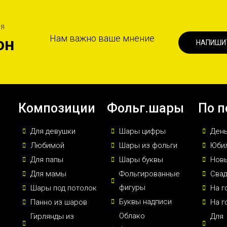
ИЯ
Нам важно ваше мнение
он
НАПИШИ
Композиции
Фольг.шары
По п
Для девушки
Шары цифры
Ден
Любимой
Шары из фольги
Юби
Для папы
Шары буквы
Новы
Для мамы
Фольгированные
Сва
фигуры
Шары под потолок
На г
Буквы надписи
Панно из шаров
На г
Облако
Гирлянды из
Для