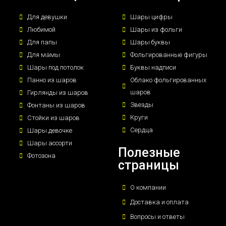
Для девушки
Шары цифры
Любимой
Шары из фольги
Для папы
Шары буквы
Для мамы
Фольгированные фигуры
Шары под потолок
Буквы надписи
Панно из шаров
Облако фольгированных
шаров
Гирлянды из шаров
Звезды
Фонтаны из шаров
Круги
Стойки из шаров
Сердца
Шары девочке
Шары ассорти
Полезные
Фотозона
страницы
О компании
Доставка и оплата
Вопросы и ответы