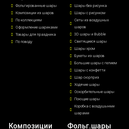
Фольгированные шары
Шары без рисунка
Композиции из шаров
Шары с рисунком
По коллекциям
Сеты из воздушных
шаров
Оформление шариками
3D шары и Bubble
Товары для праздника
Светящиеся шары
По поводу
Шары хром
Букеты из шаров
Большие шары с гелием
Шары с конфетти
Шар сюрприз
Ходячие шары
Оскорбительные шары
Поющие шары
Коробка с воздушынми
шарами
Композиции
Фольг.шары