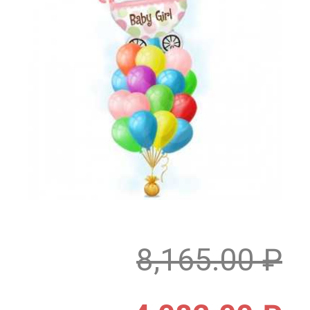
8,165.00
₽