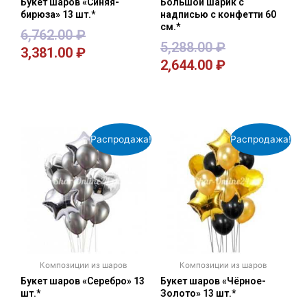
Букет шаров «Синяя-
Большой шарик с
бирюза» 13 шт.*
надписью с конфетти 60
см.*
6,762.00
₽
5,288.00
₽
3,381.00
₽
2,644.00
₽
В корзину
В корзину
Распродажа!
Распродажа!
Композиции из шаров
Композиции из шаров
Букет шаров «Серебро» 13
Букет шаров «Чёрное-
шт.*
Золото» 13 шт.*