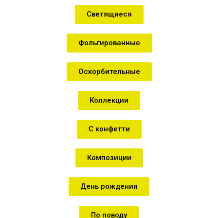
Светящиеся
Фольгированные
Оскорбительные
Коллекции
С конфетти
Композиции
День рождения
По поводу