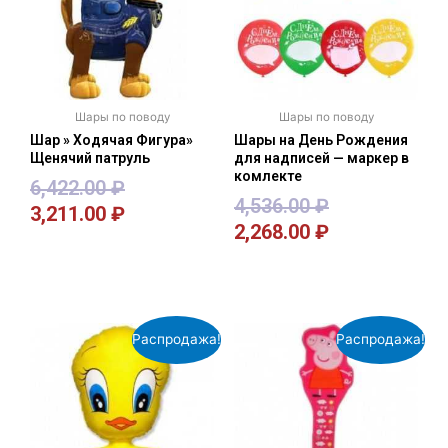
Шары по поводу
Шары по поводу
Шар » Ходячая Фигура»
Шары на День Рождения
Щенячий патруль
для надписей — маркер в
комлекте
6,422.00
₽
4,536.00
₽
3,211.00
₽
2,268.00
₽
В корзину
В корзину
Распродажа!
Распродажа!