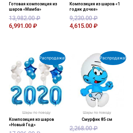
Готовая композиция из
Композиция из шаров «1
шаров «Мамба»
годик дочке»
13,982.00
₽
9,230.00
₽
6,991.00
₽
4,615.00
₽
В корзину
В корзину
Распродажа!
Распродажа!
Шары по поводу
Шары по поводу
Композиция из шаров
Смурфик 85 см
«Новый Год»
2,268.00
₽