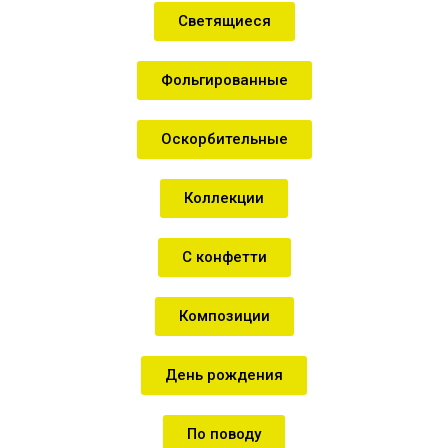
Светящиеся
Фольгированные
Оскорбительные
Коллекции
С конфетти
Композиции
День рождения
По поводу