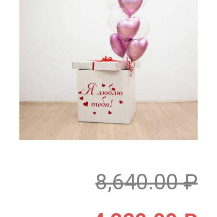
8,640.00
₽