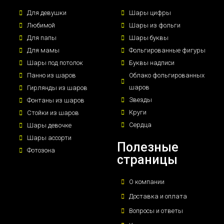
Для девушки
Шары цифры
Любимой
Шары из фольги
Для папы
Шары буквы
Для мамы
Фольгированные фигуры
Шары под потолок
Буквы надписи
Панно из шаров
Облако фольгированных
шаров
Гирлянды из шаров
Звезды
Фонтаны из шаров
Круги
Стойки из шаров
Сердца
Шары девочке
Шары ассорти
Полезные
Фотозона
страницы
О компании
Доставка и оплата
Вопросы и ответы