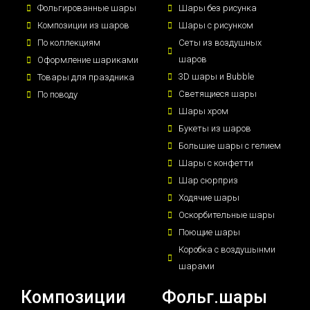
Фольгированные шары
Шары без рисунка
Композиции из шаров
Шары с рисунком
По коллекциям
Сеты из воздушных
шаров
Оформление шариками
3D шары и Bubble
Товары для праздника
Светящиеся шары
По поводу
Шары хром
Букеты из шаров
Большие шары с гелием
Шары с конфетти
Шар сюрприз
Ходячие шары
Оскорбительные шары
Поющие шары
Коробка с воздушынми
шарами
Композиции
Фольг.шары