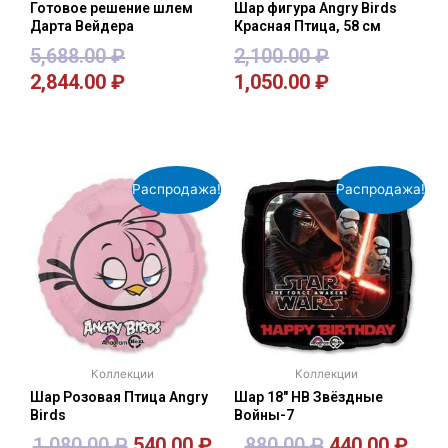
Готовое решение шлем
Шар фигура Angry Birds
Дарта Вейдера
Красная Птица, 58 см
5,688.00
₽
2,100.00
₽
2,844.00
₽
1,050.00
₽
В корзину
В корзину
Распродажа!
Распродажа!
Коллекции
Коллекции
Шар Розовая Птица Angry
Шар 18″ HB Звёздные
Birds
Войны-7
1,080.00
₽
540.00
₽
880.00
₽
440.00
₽