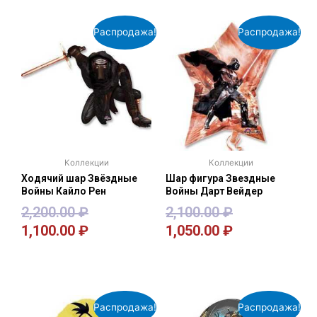
Распродажа!
Распродажа!
Коллекции
Коллекции
Ходячий шар Звёздные
Шар фигура Звездные
Войны Кайло Рен
Войны Дарт Вейдер
2,200.00
₽
2,100.00
₽
1,100.00
₽
1,050.00
₽
В корзину
В корзину
Распродажа!
Распродажа!