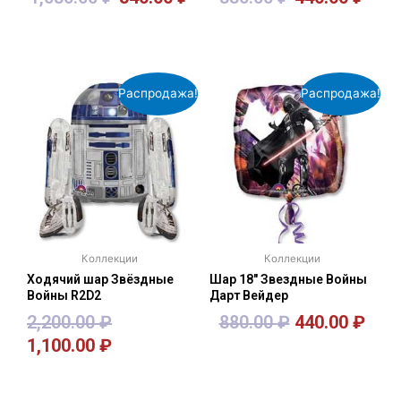
В корзину
В корзину
Распродажа!
Распродажа!
Коллекции
Коллекции
Ходячий шар Звёздные
Шар 18″ Звездные Войны
Войны R2D2
Дарт Вейдер
2,200.00
₽
880.00
₽
440.00
₽
1,100.00
₽
В корзину
В корзину