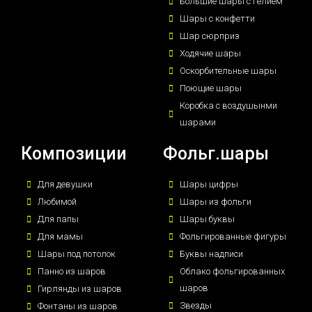
Большие шары с гелием
Шары с конфетти
Шар сюрприз
Ходячие шары
Оскорбительные шары
Поющие шары
Коробка с воздушынми
шарами
Композиции
Фольг.шары
Для девушки
Шары цифры
Любимой
Шары из фольги
Для папы
Шары буквы
Для мамы
Фольгированные фигуры
Шары под потолок
Буквы надписи
Панно из шаров
Облако фольгированных
шаров
Гирлянды из шаров
Звезды
Фонтаны из шаров