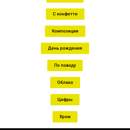
С конфетти
Композиции
День рождения
По поводу
Облако
Цифры
Хром