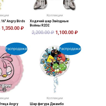
екции
Коллекции
16″ Angry Birds
Ходячий шар Звёздные
Войны R2D2
₽
1,350.00
₽
2,200.00
₽
1,100.00
₽
орзину
В корзину
Распродажа!
Распродажа!
екции
Коллекции
тица Angry
Шар фигура Джамбо