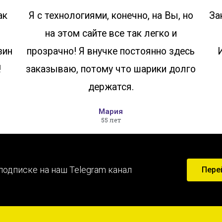
ак
Я с технологиями, конечно, на Вы, но
За
на этом сайте все так легко и
зин
прозрачно! Я внучке постоянно здесь
!
заказываю, потому что шарики долго
держатся.
Мария
55 лет
подписке на наш Telegram канал
Пере