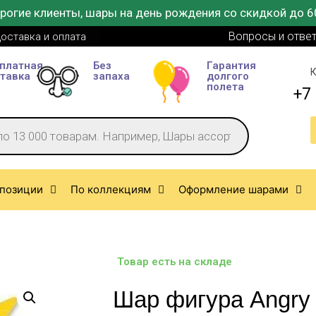
рогие клиенты, шары на день рождения со скидкой до 6
Вопросы и отве
оставка и оплата
платная
Без
Гарантия
К
тавка
запаха
долгого
полета
+7 
позиции
По коллекциям
Оформление шарами
Товар есть на складе
Шар фигура Angry 