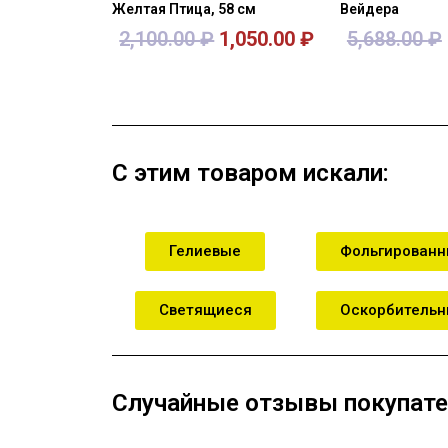
Желтая Птица, 58 см
Вейдера
2,100.00
₽
1,050.00
₽
5,688.00
₽
В корзину
В кор
С этим товаром искали:
Гелиевые
Фольгирован
Светящиеся
Оскорбитель
Случайные отзывы покупате