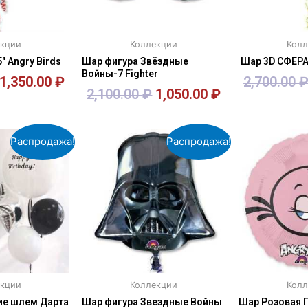
екции
Коллекции
Колл
″ Angry Birds
Шар фигура Звёздные
Шар 3D СФЕРА 
Войны-7 Fighter
1,350.00
₽
2,700.00
2,100.00
₽
1,050.00
₽
зину
В корзину
В к
Распродажа!
Распродажа!
екции
Коллекции
Колл
ие шлем Дарта
Шар фигура Звездные Войны
Шар Розовая П