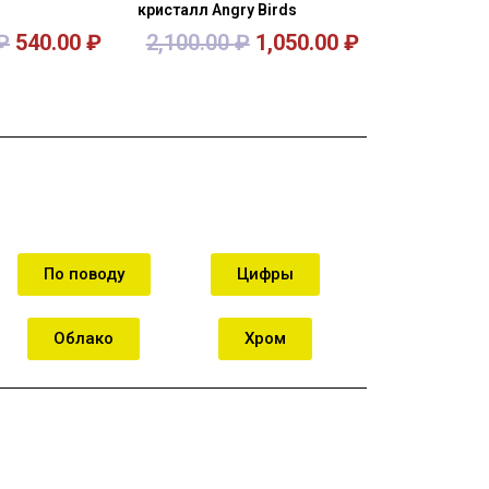
кристалл Angry Birds
₽
540.00
₽
2,100.00
₽
1,050.00
₽
орзину
В корзину
По поводу
Цифры
Облако
Хром