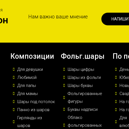
ИЯ
Нам важно ваше мнение
он
НАПИШИ
Композиции
Фольг.шары
По п
Для девушки
Шары цифры
Ден
Любимой
Шары из фольги
Юби
Для папы
Шары буквы
Новы
Для мамы
Фольгированные
Сва
фигуры
Шары под потолок
На г
Буквы надписи
Панно из шаров
На г
Облако
Гирлянды из
Для
фольгированных
шаров
влю