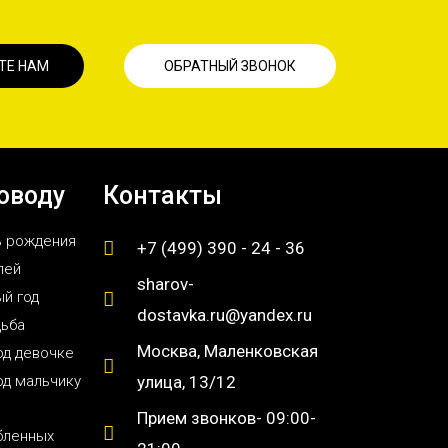
ТЕ НАМ
ОБРАТНЫЙ ЗВОНОК
оводу
Контакты
ь рождения
+7 (499) 390 - 24 - 36
лей
sharov-
й год
dostavka.ru@yandex.ru
дьба
Москва, Маленковская
од девочке
од мальчику
улица, 13/12
Прием звонков- 09:00-
бленных