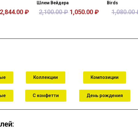
Шлем Вейдера
Birds
2,844.00
₽
2,100.00
₽
1,050.00
₽
1,080.00
зину
В корзину
В к
ные
Коллекции
Композиции
ные
С конфетти
День рождения
лей: