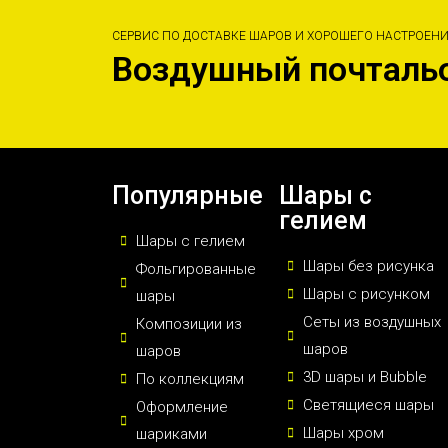
СЕРВИС ПО ДОСТАВКЕ ШАРОВ И ХОРОШЕГО НАСТРОЕН
Воздушный почталь
Популярные
Шары с
гелием
Шары с гелием
Шары без рисунка
Фольгированные
Шары с рисунком
шары
Сеты из воздушных
Композиции из
шаров
шаров
3D шары и Bubble
По коллекциям
Светящиеся шары
Оформление
Шары хром
шариками