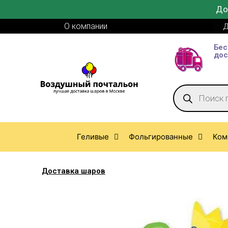
До
О компании
Д
Бес
дос
Геливые
Фольгированные
Ком
Доставка шаров