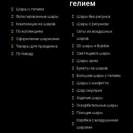
гелием
Шары с гелием
Фольгированные шары
Шары без рисунка
Композиции из шаров
Шары с рисунком
По коллекциям
Сеты из воздушных
шаров
Оформление шариками
3D шары и Bubble
Товары для праздника
Светящиеся шары
По поводу
Шары хром
Букеты из шаров
Большие шары с гелием
Шары с конфетти
Шар сюрприз
Ходячие шары
Оскорбительные шары
Поющие шары
Коробка с воздушынми
шарами