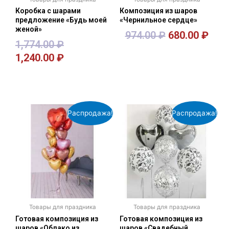
Коробка с шарами
Композиция из шаров
предложение «Будь моей
«Чернильное сердце»
женой»
974.00
₽
680.00
₽
1,774.00
₽
1,240.00
₽
В корзину
В корзину
Распродажа!
Распродажа!
Товары для праздника
Товары для праздника
Готовая композиция из
Готовая композиция из
шаров «Облако из
шаров «Свадебный