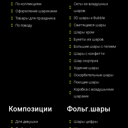
По коллекциям
Сеты из воздушных
шаров
Оформление шариками
3D шары и Bubble
Товары для праздника
Светящиеся шары
По поводу
Шары хром
Букеты из шаров
Большие шары с гелием
Шары с конфетти
Шар сюрприз
Ходячие шары
Оскорбительные шары
Поющие шары
Коробка с воздушынми
шарами
Композиции
Фольг.шары
Для девушки
Шары цифры