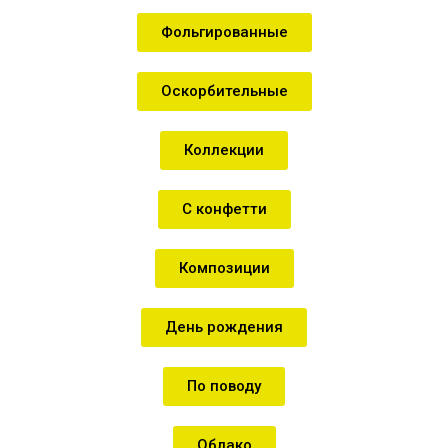
Фольгированные
Оскорбительные
Коллекции
С конфетти
Композиции
День рождения
По поводу
Облако