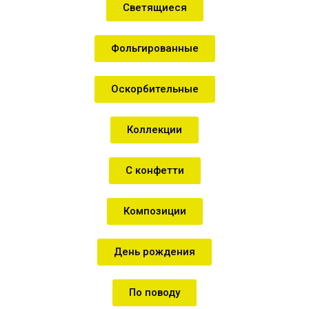
Светящиеся
Фольгированные
Оскорбительные
Коллекции
С конфетти
Композиции
День рождения
По поводу