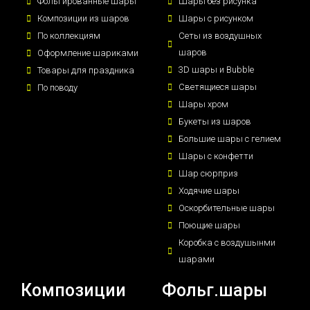
Фольгированные шары
Шары без рисунка
Композиции из шаров
Шары с рисунком
По коллекциям
Сеты из воздушных
шаров
Оформление шариками
3D шары и Bubble
Товары для праздника
Светящиеся шары
По поводу
Шары хром
Букеты из шаров
Большие шары с гелием
Шары с конфетти
Шар сюрприз
Ходячие шары
Оскорбительные шары
Поющие шары
Коробка с воздушынми
шарами
Композиции
Фольг.шары