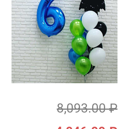
8,093.00
₽