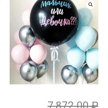
7,872.00
₽