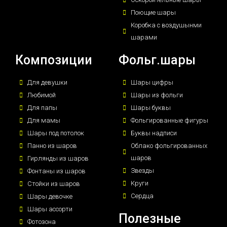
Поющие шары
Коробка с воздушынми
шарами
Композиции
Фольг.шары
Для девушки
Шары цифры
Любимой
Шары из фольги
Для папы
Шары буквы
Для мамы
Фольгированные фигуры
Шары под потолок
Буквы надписи
Панно из шаров
Облако фольгированных
шаров
Гирлянды из шаров
Звезды
Фонтаны из шаров
Круги
Стойки из шаров
Сердца
Шары девочке
Шары ассорти
Полезные
Фотозона