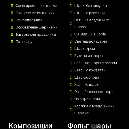
Фольгированные шары
Шары без рисунка
Композиции из шаров
Шары с рисунком
По коллекциям
Сеты из воздушных
шаров
Оформление шариками
3D шары и Bubble
Товары для праздника
Светящиеся шары
По поводу
Шары хром
Букеты из шаров
Большие шары с гелием
Шары с конфетти
Шар сюрприз
Ходячие шары
Оскорбительные шары
Поющие шары
Коробка с воздушынми
шарами
Композиции
Фольг.шары