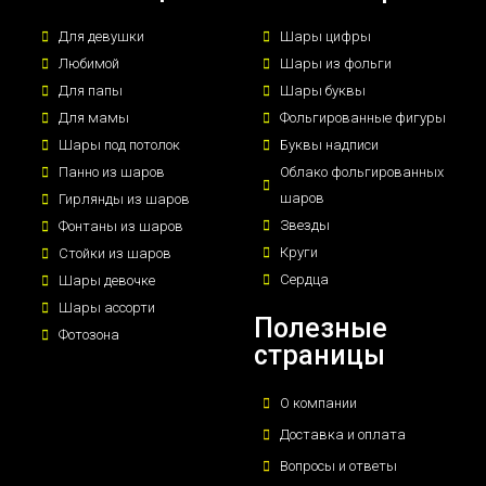
Для девушки
Шары цифры
Любимой
Шары из фольги
Для папы
Шары буквы
Для мамы
Фольгированные фигуры
Шары под потолок
Буквы надписи
Панно из шаров
Облако фольгированных
шаров
Гирлянды из шаров
Звезды
Фонтаны из шаров
Круги
Стойки из шаров
Сердца
Шары девочке
Шары ассорти
Полезные
Фотозона
страницы
О компании
Доставка и оплата
Вопросы и ответы