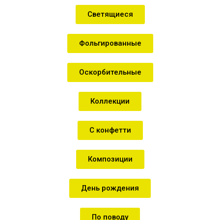
Светящиеся
Фольгированные
Оскорбительные
Коллекции
С конфетти
Композиции
День рождения
По поводу