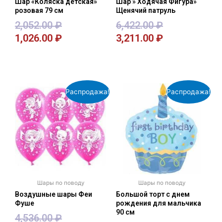
Шар «Коляска детская»
Шар » Ходячая Фигура»
розовая 79 см
Щенячий патруль
2,052.00
₽
6,422.00
₽
1,026.00
₽
3,211.00
₽
В корзину
В корзину
Распродажа!
Распродажа!
Шары по поводу
Шары по поводу
Воздушные шары Феи
Большой торт с днем
Фуше
рождения для мальчика
90 см
4,536.00
₽