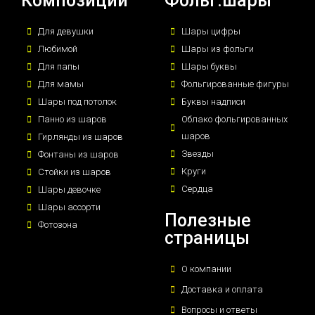
Композиции
Фольг.шары
Для девушки
Шары цифры
Любимой
Шары из фольги
Для папы
Шары буквы
Для мамы
Фольгированные фигуры
Шары под потолок
Буквы надписи
Панно из шаров
Облако фольгированных
шаров
Гирлянды из шаров
Звезды
Фонтаны из шаров
Круги
Стойки из шаров
Сердца
Шары девочке
Шары ассорти
Полезные
Фотозона
страницы
О компании
Доставка и оплата
Вопросы и ответы