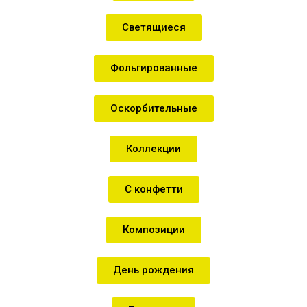
Светящиеся
Фольгированные
Оскорбительные
Коллекции
С конфетти
Композиции
День рождения