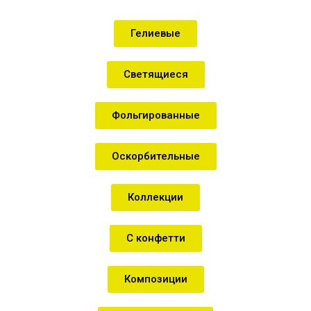
Гелиевые
Светящиеся
Фольгированные
Оскорбительные
Коллекции
С конфетти
Композиции