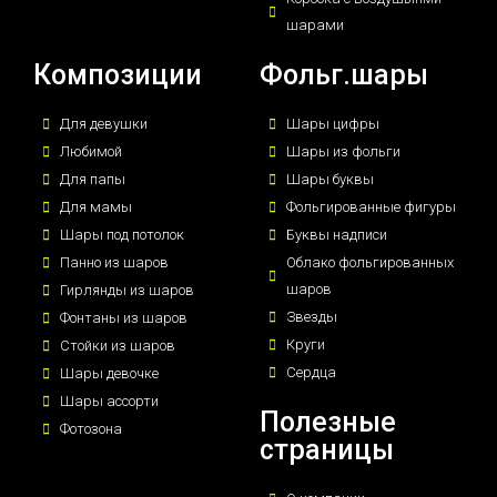
шарами
Композиции
Фольг.шары
Для девушки
Шары цифры
Любимой
Шары из фольги
Для папы
Шары буквы
Для мамы
Фольгированные фигуры
Шары под потолок
Буквы надписи
Панно из шаров
Облако фольгированных
шаров
Гирлянды из шаров
Звезды
Фонтаны из шаров
Круги
Стойки из шаров
Сердца
Шары девочке
Шары ассорти
Полезные
Фотозона
страницы