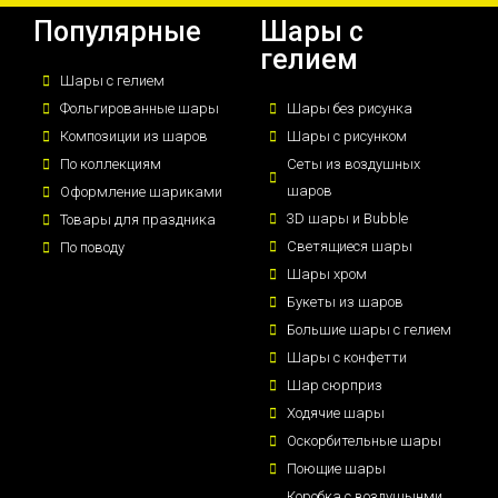
Популярные
Шары с
гелием
Шары с гелием
Фольгированные шары
Шары без рисунка
Композиции из шаров
Шары с рисунком
По коллекциям
Сеты из воздушных
шаров
Оформление шариками
3D шары и Bubble
Товары для праздника
Светящиеся шары
По поводу
Шары хром
Букеты из шаров
Большие шары с гелием
Шары с конфетти
Шар сюрприз
Ходячие шары
Оскорбительные шары
Поющие шары
Коробка с воздушынми