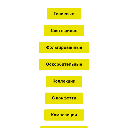
Гелиевые
Светящиеся
Фольгированные
Оскорбительные
Коллекции
С конфетти
Композиции