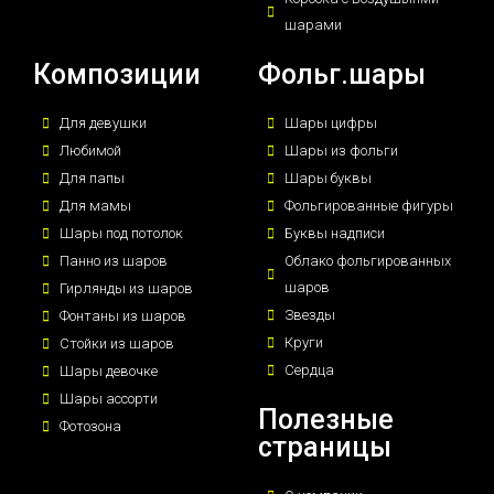
шарами
Композиции
Фольг.шары
Для девушки
Шары цифры
Любимой
Шары из фольги
Для папы
Шары буквы
Для мамы
Фольгированные фигуры
Шары под потолок
Буквы надписи
Панно из шаров
Облако фольгированных
шаров
Гирлянды из шаров
Звезды
Фонтаны из шаров
Круги
Стойки из шаров
Сердца
Шары девочке
Шары ассорти
Полезные
Фотозона
страницы