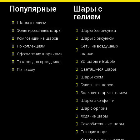
Популярные
Шары с
гелием
Шары с гелием
Фольгированные шары
Шары без рисунка
Композиции из шаров
Шары с рисунком
По коллекциям
Сеты из воздушных
шаров
Оформление шариками
3D шары и Bubble
Товары для праздника
Светящиеся шары
По поводу
Шары хром
Букеты из шаров
Большие шары с гелием
Шары с конфетти
Шар сюрприз
Ходячие шары
Оскорбительные шары
Поющие шары
Коробка с воздушынми