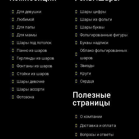
Для девушки
Шары цифры
Любимой
Шары из фольги
Для папы
Шары буквы
Для мамы
Фольгированные фигуры
Шары под потолок
Буквы надписи
Панно из шаров
Облако фольгированных
шаров
Гирлянды из шаров
Звезды
Фонтаны из шаров
Круги
Стойки из шаров
Сердца
Шары девочке
Шары ассорти
Полезные
Фотозона
страницы
О компании
Доставка и оплата
Вопросы и ответы