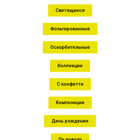
Светящиеся
Фольгированные
Оскорбительные
Коллекции
С конфетти
Композиции
День рождения
По поводу