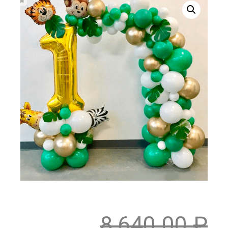
8,640.00
₽