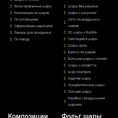
Фольгированные шары
Шары без рисунка
Композиции из шаров
Шары с рисунком
По коллекциям
Сеты из воздушных
шаров
Оформление шариками
3D шары и Bubble
Товары для праздника
Светящиеся шары
По поводу
Шары хром
Букеты из шаров
Большие шары с гелием
Шары с конфетти
Шар сюрприз
Ходячие шары
Оскорбительные шары
Поющие шары
Коробка с воздушынми
шарами
Композиции
Фольг.шары