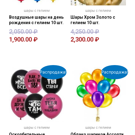
шары с гелием
шары с гелием
Воздушные шары на день
Шары Хром Золото с
рождения с гелием 10 шт.
гелием 10 шт.
2,050.00
₽
4,250.00
₽
1,900.00
₽
2,300.00
₽
В корзину
В корзину
Распродажа!
Распродажа!
шары с гелием
шары с гелием
Оскорбительные
Облако шариков Ассорти