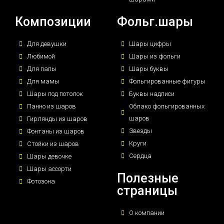
Композиции
Фольг.шары
Для девушки
Шары цифры
Любимой
Шары из фольги
Для папы
Шары буквы
Для мамы
Фольгированные фигуры
Шары под потолок
Буквы надписи
Панно из шаров
Облако фольгированных
шаров
Гирлянды из шаров
Звезды
Фонтаны из шаров
Круги
Стойки из шаров
Сердца
Шары девочке
Шары ассорти
Полезные
Фотозона
страницы
О компании