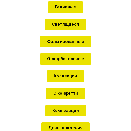
Гелиевые
Светящиеся
Фольгированные
Оскорбительные
Коллекции
С конфетти
Композиции
День рождения