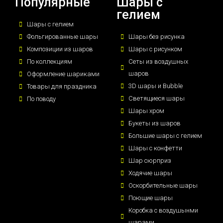
Популярные
Шары с
гелием
Шары с гелием
Фольгированные шары
Шары без рисунка
Композиции из шаров
Шары с рисунком
По коллекциям
Сеты из воздушных
шаров
Оформление шариками
3D шары и Bubble
Товары для праздника
Светящиеся шары
По поводу
Шары хром
Букеты из шаров
Большие шары с гелием
Шары с конфетти
Шар сюрприз
Ходячие шары
Оскорбительные шары
Поющие шары
Коробка с воздушынми
шарами