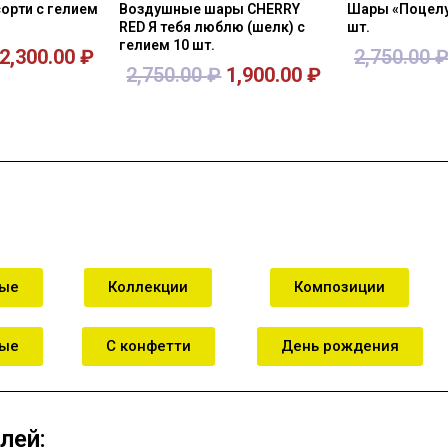
орти с гелием
Воздушные шары CHERRY
Шары «Поцелу
RED Я тебя люблю (шелк) с
шт.
гелием 10 шт.
2,300.00
₽
2,750.00
2,750.00
₽
1,900.00
₽
зину
В корзину
В к
ные
Коллекции
Композиции
ные
С конфетти
День рождения
лей: