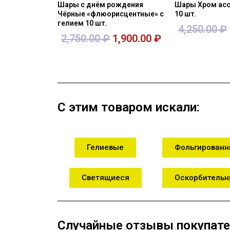
Шары с днём рождения
Шары Хром асс
Чёрные «флюорисцентные» с
10 шт.
гелием 10 шт.
4,250.00
₽
2,750.00
₽
1,900.00
₽
В корзину
В кор
С этим товаром искали:
Гелиевые
Фольгирован
Светящиеся
Оскорбитель
Случайные отзывы покупате