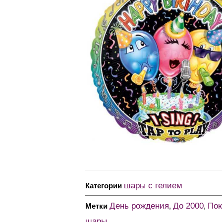
шары с гелием
Категории
День рождения
До 2000
По
Метки
,
,
шары