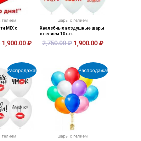
 гелием
шары с гелием
ти MIX с
Хвалебные воздушные шары
с гелием 10 шт.
₽
1,900.00
₽
2,750.00
₽
1,900.00
₽
орзину
В корзину
Распродажа!
Распродажа!
 гелием
шары с гелием