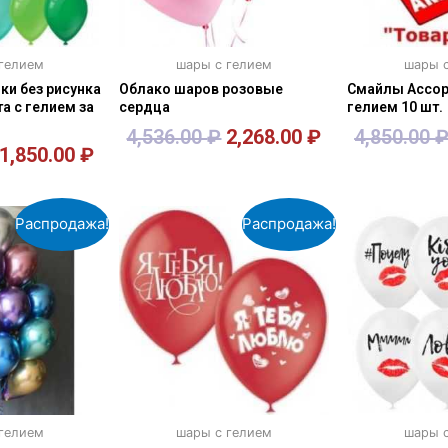
 гелием
шары с гелием
шары с
и без рисунка
Облако шаров розовые
Смайлы Ассор
а с гелием за
сердца
гелием 10 шт.
4,536.00
₽
2,268.00
₽
4,850.00
1,850.00
₽
зину
В корзину
В к
Распродажа!
Распродажа!
 гелием
шары с гелием
шары с