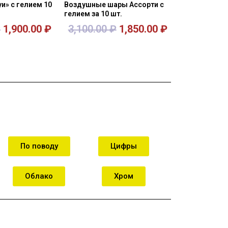
и» с гелием 10
Воздушные шары Ассорти с
гелием за 10 шт.
₽
1,900.00
₽
3,100.00
₽
1,850.00
₽
орзину
В корзину
По поводу
Цифры
Облако
Хром