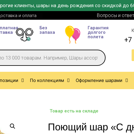
рогие клиенты, шары на день рождения со скидкой до 6
Вопросы и отве
оставка и оплата
платная
Без
Гарантия
К
тавка
запаха
долгого
полета
+7 
позиции
По коллекциям
Оформление шарами
Товар есть на складе
Поющий шар «С д