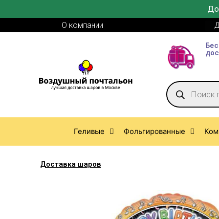
До
О компании
Д
Бес
дос
Геливые
Фольгированные
Ком
Доставка шаров