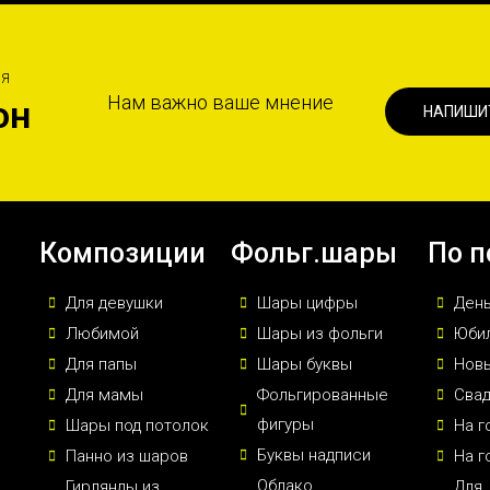
ИЯ
Нам важно ваше мнение
он
НАПИШИ
Композиции
Фольг.шары
По п
Для девушки
Шары цифры
Ден
Любимой
Шары из фольги
Юби
Для папы
Шары буквы
Новы
Для мамы
Фольгированные
Сва
фигуры
Шары под потолок
На г
Буквы надписи
Панно из шаров
На г
Облако
Гирлянды из
Для