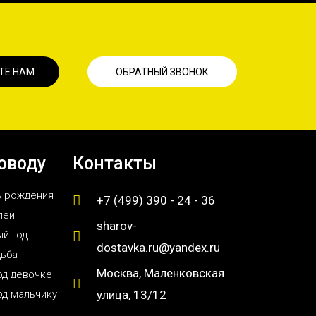
ТЕ НАМ
ОБРАТНЫЙ ЗВОНОК
оводу
Контакты
ь рождения
+7 (499) 390 - 24 - 36
лей
sharov-
й год
dostavka.ru@yandex.ru
дьба
Москва, Маленковская
од девочке
од мальчику
улица, 13/12