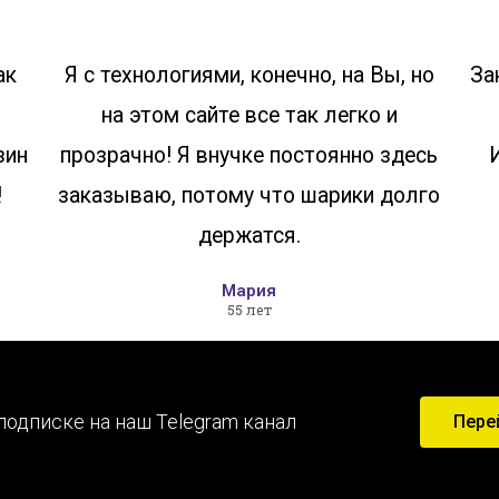
ак
Я с технологиями, конечно, на Вы, но
За
на этом сайте все так легко и
зин
прозрачно! Я внучке постоянно здесь
!
заказываю, потому что шарики долго
держатся.
Мария
55 лет
подписке на наш Telegram канал
Пере