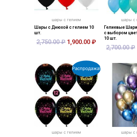
шары с гелием
шары с
Шары с Днюхой с гелием 10
Гелиевые Шарик
шт.
с выбором цвет
10 шт.
2,750.00
₽
1,900.00
₽
2,700.00
₽
В корзину
В кор
Распродажа!
шары с гелием
шары с