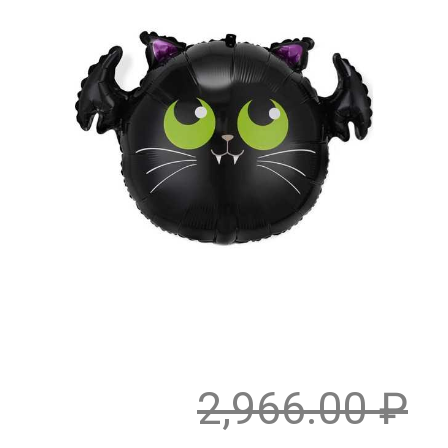
2,966.00
₽