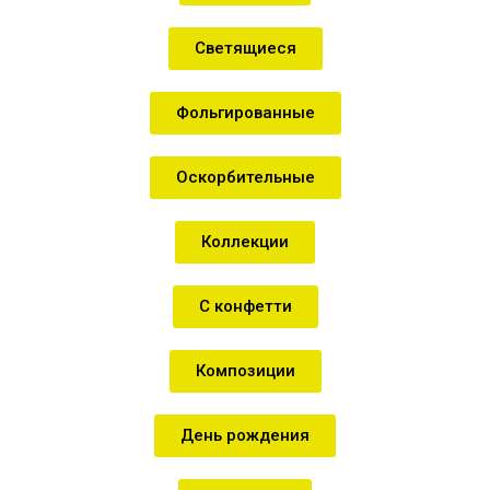
Светящиеся
Фольгированные
Оскорбительные
Коллекции
С конфетти
Композиции
День рождения