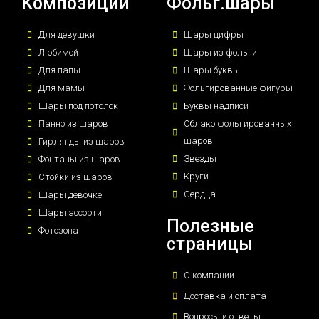
Композиции
Фольг.шары
Для девушки
Шары цифры
Любимой
Шары из фольги
Для папы
Шары буквы
Для мамы
Фольгированные фигуры
Шары под потолок
Буквы надписи
Панно из шаров
Облако фольгированных
шаров
Гирлянды из шаров
Звезды
Фонтаны из шаров
Круги
Стойки из шаров
Сердца
Шары девочке
Шары ассорти
Полезные
Фотозона
страницы
О компании
Доставка и оплата
Вопросы и ответы