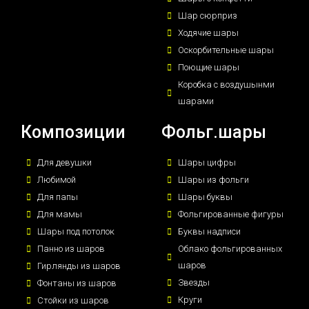
Шар сюрприз
Ходячие шары
Оскорбительные шары
Поющие шары
Коробка с воздушынми
шарами
Композиции
Фольг.шары
Для девушки
Шары цифры
Любимой
Шары из фольги
Для папы
Шары буквы
Для мамы
Фольгированные фигуры
Шары под потолок
Буквы надписи
Панно из шаров
Облако фольгированных
шаров
Гирлянды из шаров
Звезды
Фонтаны из шаров
Круги
Стойки из шаров