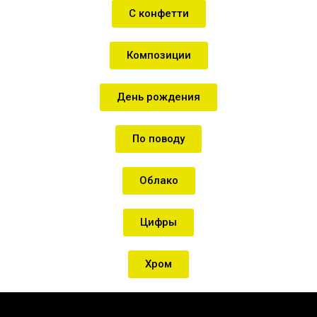
С конфетти
Композиции
День рождения
По поводу
Облако
Цифры
Хром