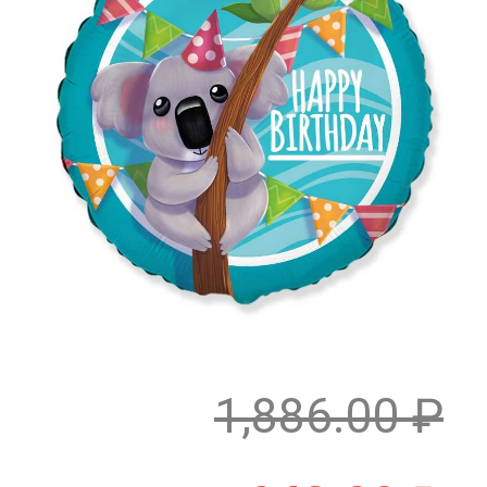
1,886.00
₽