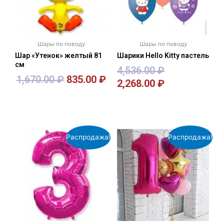
Шары по поводу
Шары по поводу
Шар «Утенок» желтый 81
Шарики Hello Kitty пастель
см
4,536.00
₽
1,670.00
₽
835.00
₽
2,268.00
₽
В корзину
В корзину
Распродажа!
Распродажа!