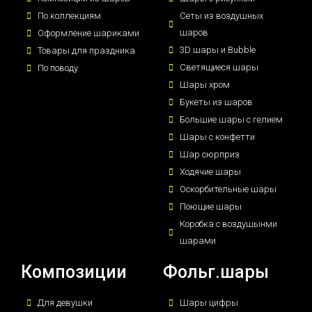
По коллекциям
Сеты из воздушных
шаров
Оформление шариками
3D шары и Bubble
Товары для праздника
Светящиеся шары
По поводу
Шары хром
Букеты из шаров
Большие шары с гелием
Шары с конфетти
Шар сюрприз
Ходячие шары
Оскорбительные шары
Поющие шары
Коробка с воздушынми
шарами
Композиции
Фольг.шары
Для девушки
Шары цифры