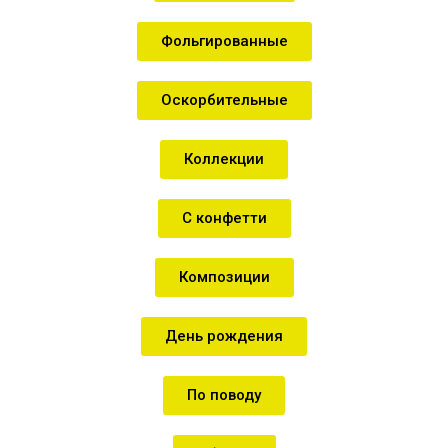
Фольгированные
Оскорбительные
Коллекции
С конфетти
Композиции
День рождения
По поводу