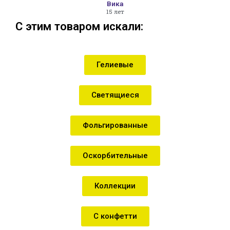
Вика
15 лет
С этим товаром искали:
Гелиевые
Светящиеся
Фольгированные
Оскорбительные
Коллекции
С конфетти