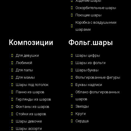
Ходячие шары
Оскорбительные шары
Поющие шары
Коробка с воздушынми
шарами
Композиции
Фольг.шары
Для девушки
Шары цифры
Любимой
Шары из фольги
Для папы
Шары буквы
Для мамы
Фольгированные фигуры
Шары под потолок
Буквы надписи
Панно из шаров
Облако фольгированных
шаров
Гирлянды из шаров
Звезды
Фонтаны из шаров
Круги
Стойки из шаров
Сердца
Шары девочке
Шары ассорти