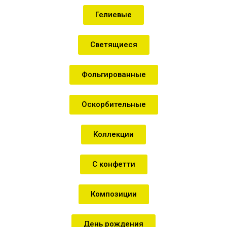
Гелиевые
Светящиеся
Фольгированные
Оскорбительные
Коллекции
С конфетти
Композиции
День рождения