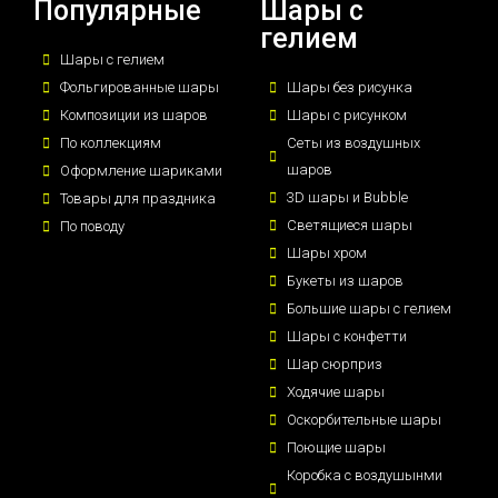
Популярные
Шары с
гелием
Шары с гелием
Фольгированные шары
Шары без рисунка
Композиции из шаров
Шары с рисунком
По коллекциям
Сеты из воздушных
шаров
Оформление шариками
3D шары и Bubble
Товары для праздника
Светящиеся шары
По поводу
Шары хром
Букеты из шаров
Большие шары с гелием
Шары с конфетти
Шар сюрприз
Ходячие шары
Оскорбительные шары
Поющие шары
Коробка с воздушынми