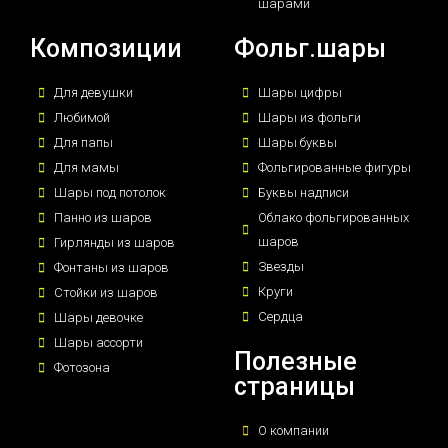
шарами
Композиции
Фольг.шары
Для девушки
Шары цифры
Любимой
Шары из фольги
Для папы
Шары буквы
Для мамы
Фольгированные фигуры
Шары под потолок
Буквы надписи
Панно из шаров
Облако фольгированных
шаров
Гирлянды из шаров
Звезды
Фонтаны из шаров
Круги
Стойки из шаров
Сердца
Шары девочке
Шары ассорти
Полезные
Фотозона
страницы
О компании