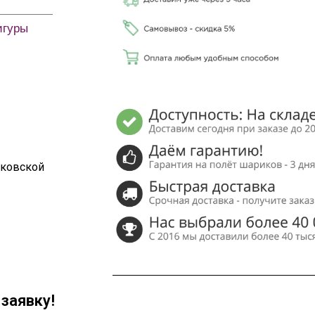
игуры
сковской
заявку!