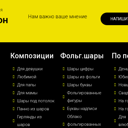
ИЯ
Нам важно ваше мнение
он
НАПИШИ
Композиции
Фольг.шары
По п
Для девушки
Шары цифры
Ден
Любимой
Шары из фольги
Юби
Для папы
Шары буквы
Новы
Для мамы
Фольгированные
Сва
фигуры
Шары под потолок
На г
Буквы надписи
Панно из шаров
На г
Облако
Гирлянды из
Для
фольгированных
шаров
влю