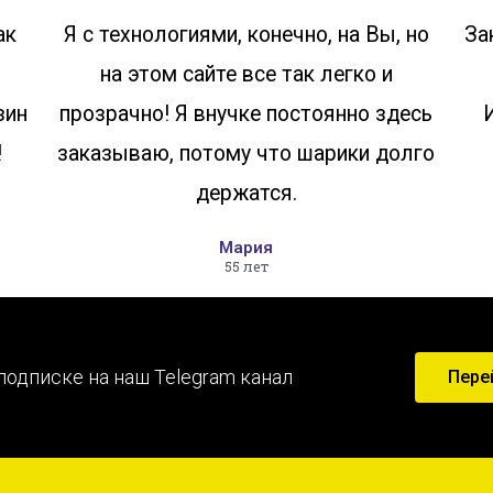
ак
Я с технологиями, конечно, на Вы, но
За
на этом сайте все так легко и
зин
прозрачно! Я внучке постоянно здесь
!
заказываю, потому что шарики долго
держатся.
Мария
55 лет
подписке на наш Telegram канал
Пере