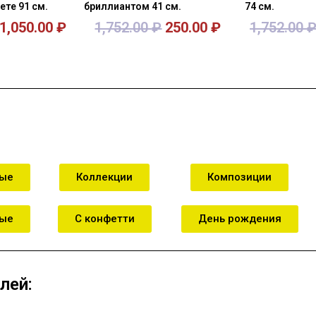
те 91 см.
бриллиантом 41 см.
74 см.
1,050.00
₽
1,752.00
₽
250.00
₽
1,752.00
зину
В корзину
В к
ные
Коллекции
Композиции
ные
С конфетти
День рождения
лей: