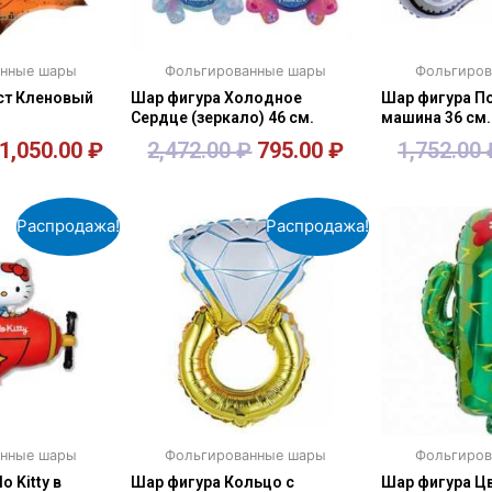
анные шары
Фольгированные шары
Фольгиров
ст Кленовый
Шар фигура Холодное
Шар фигура П
Сердце (зеркало) 46 см.
машина 36 см.
1,050.00
₽
2,472.00
₽
795.00
₽
1,752.00
зину
В корзину
В к
Распродажа!
Распродажа!
анные шары
Фольгированные шары
Фольгиров
o Kitty в
Шар фигура Кольцо с
Шар фигура Ц