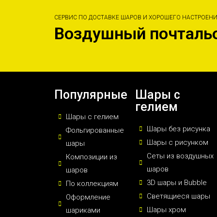
СЕРВИС ПО ДОСТАВКЕ ШАРОВ И ХОРОШЕГО НАСТРОЕН
Воздушный почталь
Популярные
Шары с
гелием
Шары с гелием
Шары без рисунка
Фольгированные
Шары с рисунком
шары
Сеты из воздушных
Композиции из
шаров
шаров
3D шары и Bubble
По коллекциям
Светящиеся шары
Оформление
Шары хром
шариками