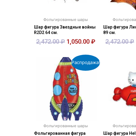
Фольгированные шары
Фольгиров
Шар фигура Звездные войны
Шар фигура Ли
R2D2 64 см.
89 см.
2,472.00
₽
1,050.00
₽
2,472.00
₽
В корзину
В кор
Распродажа!
Фольгированные шары
Фольгиров
Фольгированная фигура
Шар фигура Hell