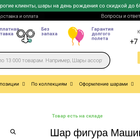
рогие клиенты, шары на день рождения со скидкой до 6
Вопросы и отве
оставка и оплата
платная
Без
Гарантия
К
тавка
запаха
долгого
полета
+7 
позиции
По коллекциям
Оформление шарами
Товар есть на складе
Шар фигура Машин