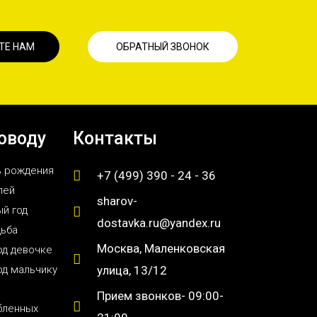
ТЕ НАМ
ОБРАТНЫЙ ЗВОНОК
оводу
Контакты
ь рождения
+7 (499) 390 - 24 - 36
лей
sharov-
й год
dostavka.ru@yandex.ru
дьба
Москва, Маленковская
од девочке
од мальчику
улица, 13/12
Прием звонков- 09:00-
бленных