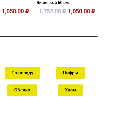
Вишенкой 60 см.
₽
1,050.00
₽
1,752.00
₽
1,050.00
₽
орзину
В корзину
По поводу
Цифры
Облако
Хром