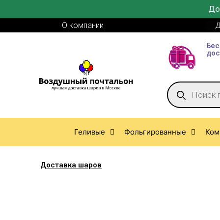
До
О компании
Д
Бес
дос
Геливые
Фольгированные
Ком
Доставка шаров