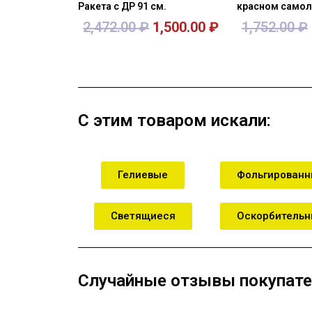
Ракета с ДР 91 см.
красном самоле
2,472.00
₽
1,500.00
₽
1,752.00
₽
В корзину
В кор
С этим товаром искали:
Гелиевые
Фольгирован
Светящиеся
Оскорбитель
Случайные отзывы покупате