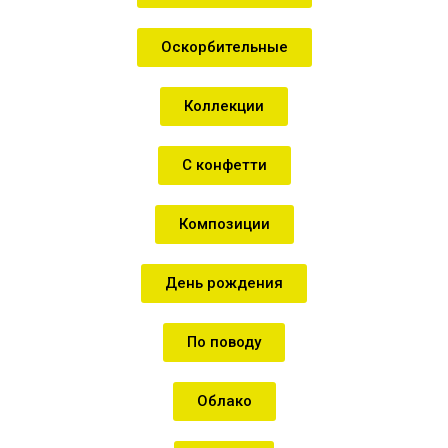
Оскорбительные
Коллекции
С конфетти
Композиции
День рождения
По поводу
Облако