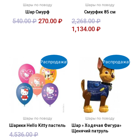
Шары по поводу
Шары по поводу
Шар Смурф
Смурфик 85 см
540.00
₽
270.00
₽
2,268.00
₽
1,134.00
₽
В корзину
В корзину
Распродажа!
Распродажа!
Шары по поводу
Шары по поводу
Шарики Hello Kitty пастель
Шар » Ходячая Фигура»
Щенячий патруль
4,536.00
₽