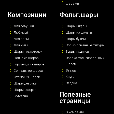
шарами
Композиции
Фольг.шары
Для девушки
Шары цифры
Любимой
Шары из фольги
Для папы
Шары буквы
Для мамы
Фольгированные фигуры
Шары под потолок
Буквы надписи
Панно из шаров
Облако фольгированных
шаров
Гирлянды из шаров
Звезды
Фонтаны из шаров
Круги
Стойки из шаров
Сердца
Шары девочке
Шары ассорти
Полезные
Фотозона
страницы
О компании