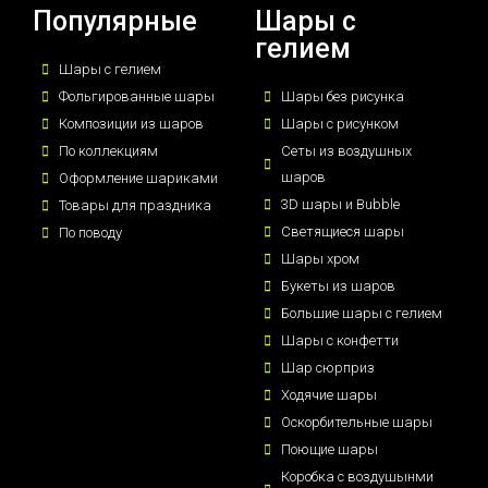
Популярные
Шары с
гелием
Шары с гелием
Фольгированные шары
Шары без рисунка
Композиции из шаров
Шары с рисунком
По коллекциям
Сеты из воздушных
шаров
Оформление шариками
3D шары и Bubble
Товары для праздника
Светящиеся шары
По поводу
Шары хром
Букеты из шаров
Большие шары с гелием
Шары с конфетти
Шар сюрприз
Ходячие шары
Оскорбительные шары
Поющие шары
Коробка с воздушынми