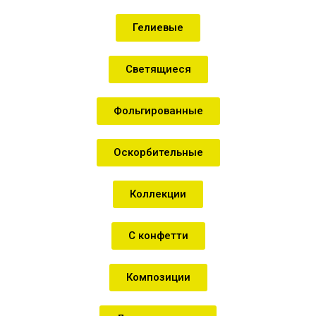
Гелиевые
Светящиеся
Фольгированные
Оскорбительные
Коллекции
С конфетти
Композиции