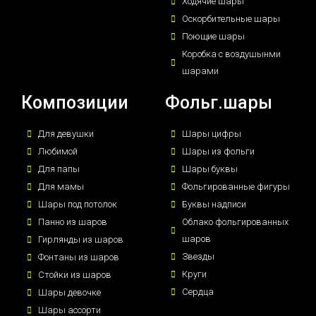
Ходячие шары
Оскорбительные шары
Поющие шары
Коробка с воздушынми
шарами
Композиции
Фольг.шары
Для девушки
Шары цифры
Любимой
Шары из фольги
Для папы
Шары буквы
Для мамы
Фольгированные фигуры
Шары под потолок
Буквы надписи
Панно из шаров
Облако фольгированных
шаров
Гирлянды из шаров
Звезды
Фонтаны из шаров
Круги
Стойки из шаров
Сердца
Шары девочке
Шары ассорти