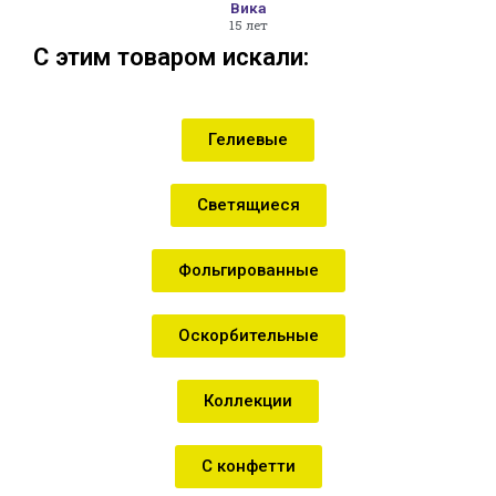
Вика
15 лет
С этим товаром искали:
Гелиевые
Светящиеся
Фольгированные
Оскорбительные
Коллекции
С конфетти