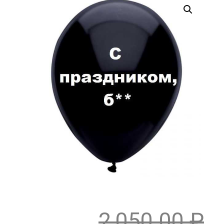
2,050.00
₽