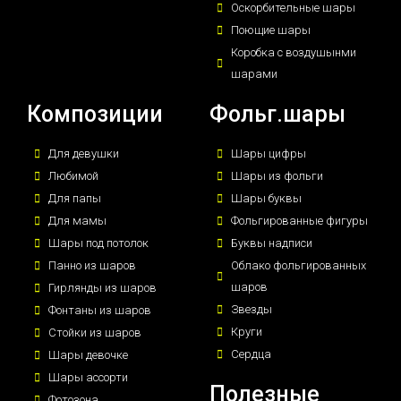
Оскорбительные шары
Поющие шары
Коробка с воздушынми
шарами
Композиции
Фольг.шары
Для девушки
Шары цифры
Любимой
Шары из фольги
Для папы
Шары буквы
Для мамы
Фольгированные фигуры
Шары под потолок
Буквы надписи
Панно из шаров
Облако фольгированных
шаров
Гирлянды из шаров
Звезды
Фонтаны из шаров
Круги
Стойки из шаров
Сердца
Шары девочке
Шары ассорти
Полезные
Фотозона