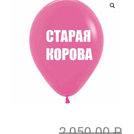
2,050.00
₽